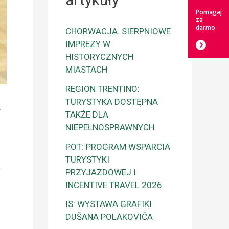
artykuły
Pomagaj
za
darmo
CHORWACJA: SIERPNIOWE
IMPREZY W
HISTORYCZNYCH
MIASTACH
REGION TRENTINO:
TURYSTYKA DOSTĘPNA
A
TAKŻE DLA
NIEPEŁNOSPRAWNYCH
POT: PROGRAM WSPARCIA
TURYSTYKI
.
PRZYJAZDOWEJ I
INCENTIVE TRAVEL 2026
IS: WYSTAWA GRAFIKI
DUŠANA POLAKOVIČA