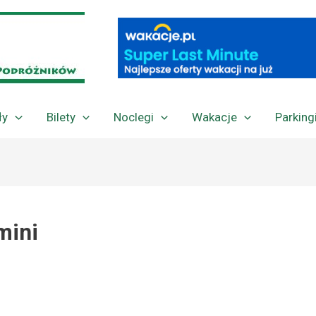
ły
Bilety
Noclegi
Wakacje
Parking
mini