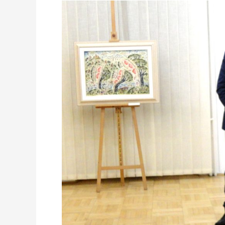
IS:
NATIVITAS
DOMINI
–
WYSTAWA
OBRAZÓW
JOZEFA
VYDRNÁKA