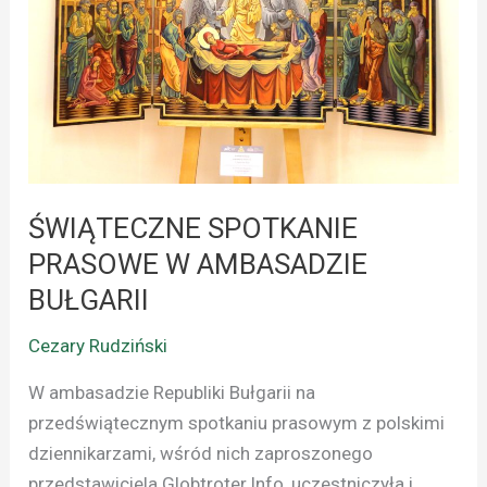
W
AMBASADZIE
BUŁGARII
ŚWIĄTECZNE SPOTKANIE
PRASOWE W AMBASADZIE
BUŁGARII
Cezary Rudziński
W ambasadzie Republiki Bułgarii na
przedświątecznym spotkaniu prasowym z polskimi
dziennikarzami, wśród nich zaproszonego
przedstawiciela Globtroter.Info, uczestniczyła i