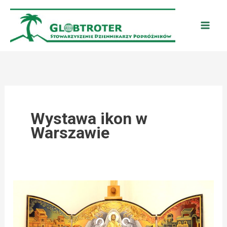
Przejdź
do
treści
Wystawa ikon w
Warszawie
ŚWIĄTECZNE
SPOTKANIE
PRASOWE