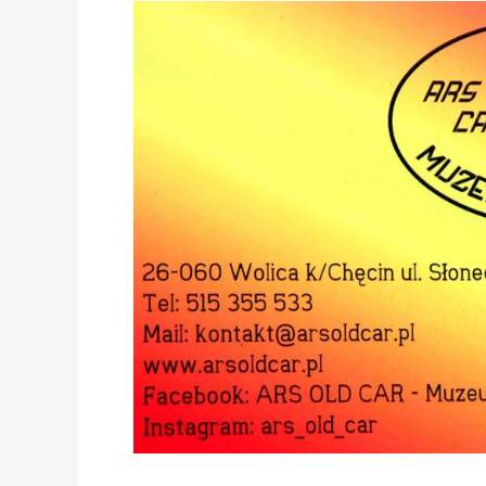
WOLICA
KOŁO
CHĘCIN:
ARS
OLD
CAR
–
MUZEUM
MOTORYZACJI