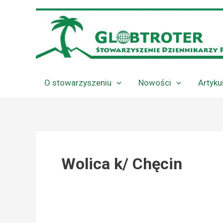
Przejdź
do
treści
O stowarzyszeniu
Nowości
Artyku
Wolica k/ Chęcin