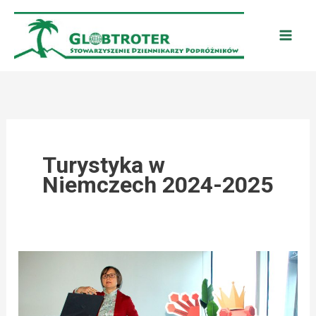
Przejdź
do
treści
Turystyka w
Niemczech 2024-2025
NIEMCY:
WIĘCEJ
TURYSTÓW