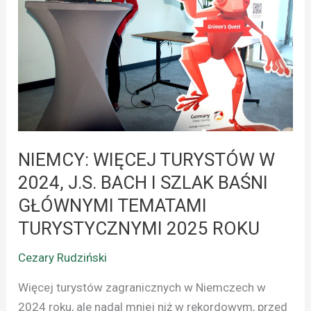
W
2024,
J.S.
BACH
I
SZLAK
BAŚNI
GŁÓWNYMI
NIEMCY: WIĘCEJ TURYSTÓW W
TEMATAMI
TURYSTYCZNYMI
2024, J.S. BACH I SZLAK BAŚNI
2025
GŁÓWNYMI TEMATAMI
ROKU
TURYSTYCZNYMI 2025 ROKU
Cezary Rudziński
Więcej turystów zagranicznych w Niemczech w
2024 roku, ale nadal mniej niż w rekordowym, przed