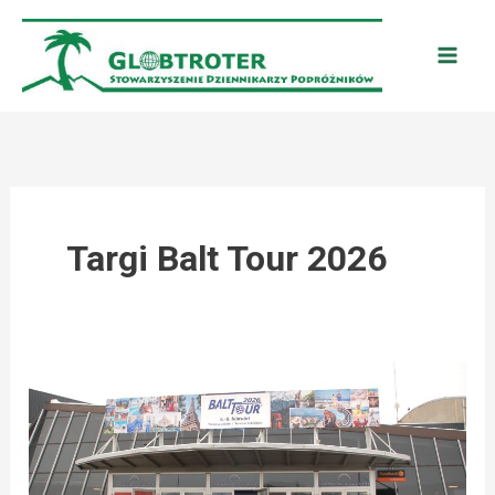
Przejdź
do
treści
Targi Balt Tour 2026
RYGA:
BALT
TOUR
2026