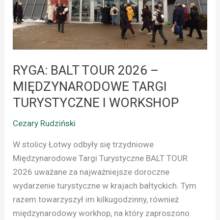
–
MIĘDZYNARODOWE
TARGI
TURYSTYCZNE
I
RYGA: BALT TOUR 2026 –
WORKSHOP
MIĘDZYNARODOWE TARGI
TURYSTYCZNE I WORKSHOP
Cezary Rudziński
W stolicy Łotwy odbyły się trzydniowe
Międzynarodowe Targi Turystyczne BALT TOUR
2026 uważane za najważniejsze doroczne
wydarzenie turystyczne w krajach bałtyckich. Tym
razem towarzyszył im kilkugodzinny, również
międzynarodowy workhop, na który zaproszono