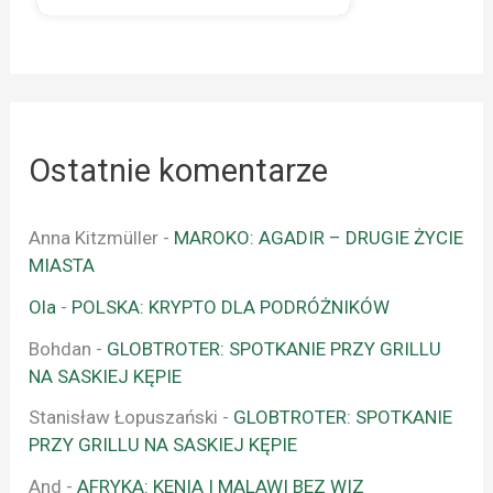
Ostatnie komentarze
Anna Kitzmüller
-
MAROKO: AGADIR – DRUGIE ŻYCIE
MIASTA
Ola
-
POLSKA: KRYPTO DLA PODRÓŻNIKÓW
Bohdan
-
GLOBTROTER: SPOTKANIE PRZY GRILLU
NA SASKIEJ KĘPIE
Stanisław Łopuszański
-
GLOBTROTER: SPOTKANIE
PRZY GRILLU NA SASKIEJ KĘPIE
And
-
AFRYKA: KENIA I MALAWI BEZ WIZ