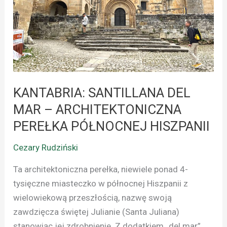
–
ARCHITEKTONICZNA
PEREŁKA
PÓŁNOCNEJ
HISZPANII
KANTABRIA: SANTILLANA DEL
MAR – ARCHITEKTONICZNA
PEREŁKA PÓŁNOCNEJ HISZPANII
Cezary Rudziński
Ta architektoniczna perełka, niewiele ponad 4-
tysięczne miasteczko w północnej Hiszpanii z
wielowiekową przeszłością, nazwę swoją
zawdzięcza świętej Julianie (Santa Juliana)
stanowiąc jej zdrobnienie. Z dodatkiem „del mar”,