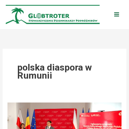
Przejdź
do
treści
polska diaspora w
Rumunii
POLSKA
–
RUMUNIA: