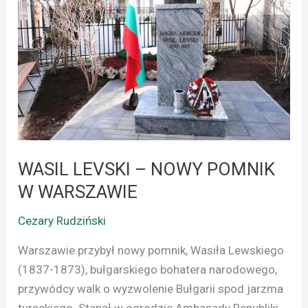
NOWY
POMNIK
W
WARSZAWIE
WASIL LEVSKI – NOWY POMNIK
W WARSZAWIE
Cezary Rudziński
Warszawie przybył nowy pomnik, Wasiła Lewskiego
(1837-1873), bułgarskiego bohatera narodowego,
przywódcy walk o wyzwolenie Bułgarii spod jarzma
tureckiego. Stanął w ogrodzie Ambasady Republiki