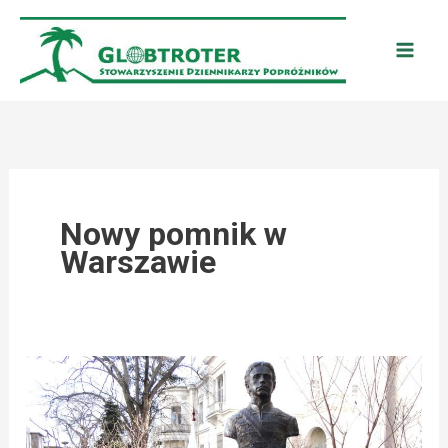
Przejdź
do
treści
Nowy pomnik w
Warszawie
WASIL
LEVSKI
–