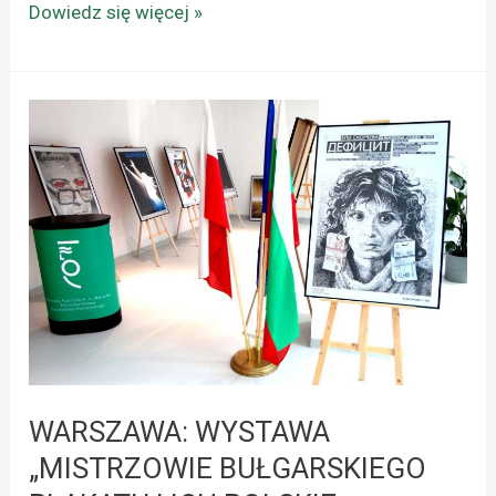
Dowiedz się więcej »
WARSZAWA:
WYSTAWA
„MISTRZOWIE
BUŁGARSKIEGO
PLAKATU
I
ICH
POLSKIE
INSPIRACJE”.
WARSZAWA: WYSTAWA
„MISTRZOWIE BUŁGARSKIEGO