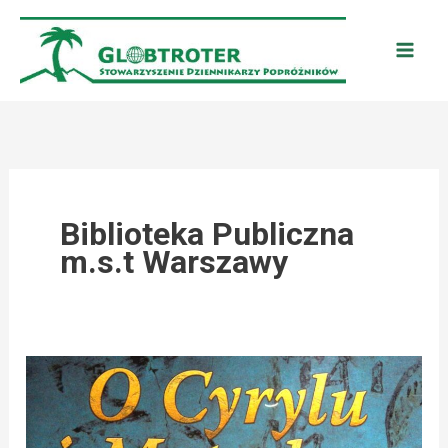
Przejdź
do
treści
Biblioteka Publiczna
m.s.t Warszawy
WARSZAWA:
DZIEDZICTWO
ŚWIĘTYCH