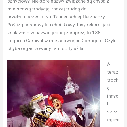
sznyclowy. Niektóre nazwy związane są chyba z
miejscową tradycją, raczej trudną do
przetłumaczenia. Np. Tannenschlepfte znaczy
Poślizg sosnowy lub choinkowy. Inny rekord, jaki
znalazłem w nazwie jednej z imprez, to 188.
Legoren Carnival w miejscowości Oberägers. Czyli
chyba organizowany tam od tyluż lat.
A
teraz
troch
ę
innyc
h
szcz
egółó