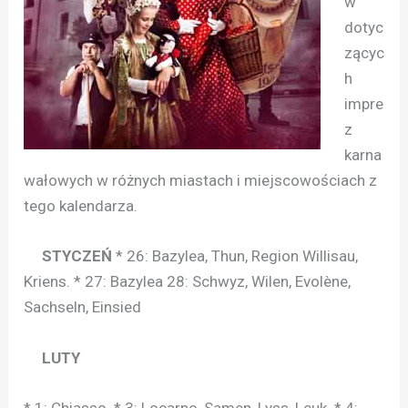
w
dotyc
zącyc
h
impre
z
karna
wałowych w różnych miastach i miejscowościach z
tego kalendarza.
STYCZEŃ
* 26: Bazylea, Thun, Region Willisau,
Kriens. * 27: Bazylea 28: Schwyz, Wilen, Evolène,
Sachseln, Einsied
LUTY
* 1: Chiasso. * 3: Locarno, Samen, Lyss, Leuk. * 4: