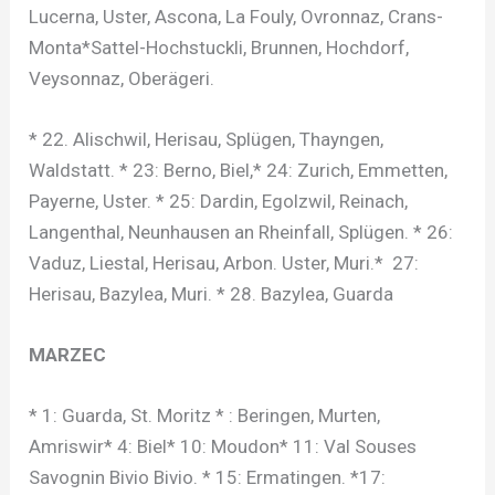
Lucerna, Uster, Ascona, La Fouly, Ovronnaz, Crans-
Monta*Sattel-Hochstuckli, Brunnen, Hochdorf,
Veysonnaz, Oberägeri.
* 22. Alischwil, Herisau, Splügen, Thayngen,
Waldstatt. * 23: Berno, Biel,* 24: Zurich, Emmetten,
Payerne, Uster. * 25: Dardin, Egolzwil, Reinach,
Langenthal, Neunhausen an Rheinfall, Splügen. * 26:
Vaduz, Liestal, Herisau, Arbon. Uster, Muri.* 27:
Herisau, Bazylea, Muri. * 28. Bazylea, Guarda
MARZEC
* 1: Guarda, St. Moritz * : Beringen, Murten,
Amriswir* 4: Biel* 10: Moudon* 11: Val Souses
Savognin Bivio Bivio. * 15: Ermatingen. *17: