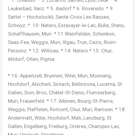
Leukerbad, Ilanz. * 5. Aadorf.* 6. Roveredo. * 9.
Sattel – Hochstuckli, Sante-Croix Les Rasses,
Schwyz..* 10: Naters, Estavayer-le-Lac, Bulle, Stans,
Schaffhausen, Muri. * 11:Weinfelden, Schenkon,
Saas-Fee, Weggis, Muri, Illgau, Trun, Cazis, Riom-
Personz. * 12: Willisau. * 14: Naters.* 15: Chur,
Altdorf, Olten, Pignia.
* 16: Appenzell, Brunnen, Wiler, Muri, Mosnang,
Hochdorf, Alschwil, Sirnach, Bellinzona, Lucerna, St.
Gallen, Sion, Broc, Châtel-St-Denis, Flumserberg,
Muri, Frauenfeld. * 17: Albinen, Bourg-St-Pierre,
Weggis, Plaffelen, Romont, Chur, Muri, Ramsen. * 18:
Andermatt, Wiler, Hochdorf, Mati, Lenzburg, St.
Gallen, Engelberg, Freiburg, Orières, Champex-Lac,
Muri, Urnäsch, Steckborn.