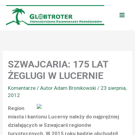
Przejdź
do
treści
SZWAJCARIA: 175 LAT
ŻEGLUGI W LUCERNIE
Komentarze
/ Autor
Adam Bronikowski
/
23 sierpnia,
2012
Region
miasta i kantonu Lucerny należy do najprężniej
działających w Szwajcarii regionów
turystycznych. W 2015 roku będzie obchodził