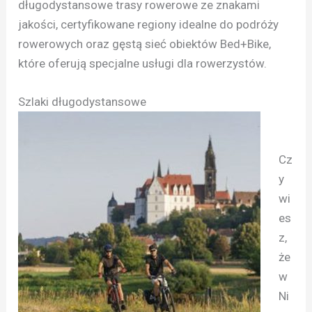
długodystansowe trasy rowerowe ze znakami
jakości, certyfikowane regiony idealne do podróży
rowerowych oraz gęstą sieć obiektów Bed+Bike,
które oferują specjalne usługi dla rowerzystów.
Szlaki długodystansowe
Cz
y
wi
es
z,
że
w
Ni