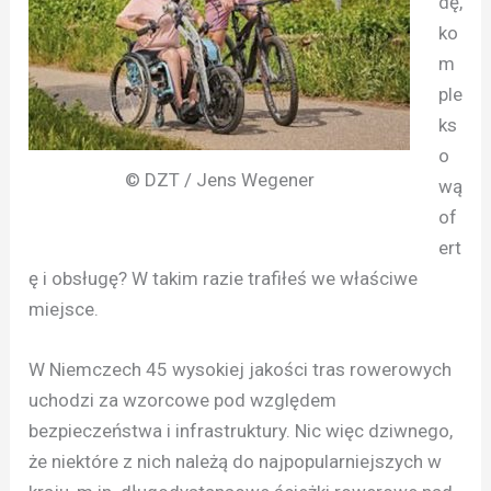
dę,
ko
m
ple
ks
o
© DZT / Jens Wegener
wą
of
ert
ę i obsługę? W takim razie trafiłeś we właściwe
miejsce.
W Niemczech 45 wysokiej jakości tras rowerowych
uchodzi za wzorcowe pod względem
bezpieczeństwa i infrastruktury. Nic więc dziwnego,
że niektóre z nich należą do najpopularniejszych w