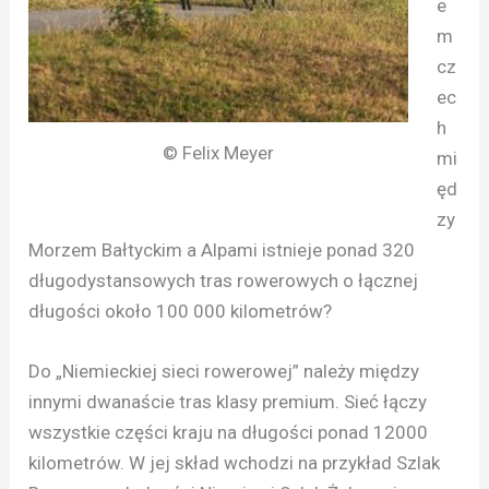
e
m
cz
ec
h
© Felix Meyer
mi
ęd
zy
Morzem Bałtyckim a Alpami istnieje ponad 320
długodystansowych tras rowerowych o łącznej
długości około 100 000 kilometrów?
Do „Niemieckiej sieci rowerowej” należy między
innymi dwanaście tras klasy premium. Sieć łączy
wszystkie części kraju na długości ponad 12000
kilometrów. W jej skład wchodzi na przykład Szlak