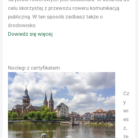
celu skorzystaj z przewozu roweru komunikacją
publiczną. W ten sposób zadbasz także o
środowisko.
Dowiedz się więcej
Noclegi z certyfikatem
Cz
y
wi
es
z,
że