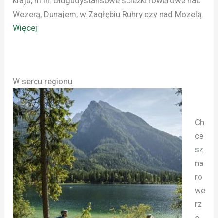
kraju, m.in. długodystansowe ścieżki rowerowe nad
Wezerą, Dunajem, w Zagłębiu Ruhry czy nad Mozelą.
Więcej
W sercu regionu
Ch
ce
sz
na
ro
we
rz
e