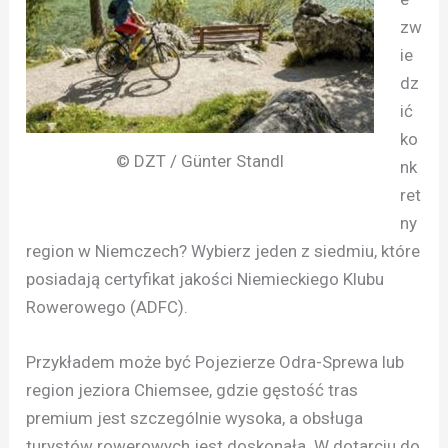
zw
ie
dz
ić
ko
© DZT / Günter Standl
nk
ret
ny
region w Niemczech? Wybierz jeden z siedmiu, które
posiadają certyfikat jakości Niemieckiego Klubu
Rowerowego (ADFC).
Przykładem może być Pojezierze Odra-Sprewa lub
region jeziora Chiemsee, gdzie gęstość tras
premium jest szczególnie wysoka, a obsługa
turystów rowerowych jest doskonała. W dotarciu do