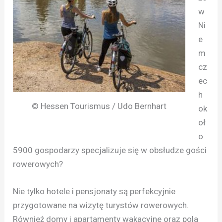
w
Ni
e
m
cz
ec
h
© Hessen Tourismus / Udo Bernhart
ok
oł
o
5900 gospodarzy specjalizuje się w obsłudze gości
rowerowych?
Nie tylko hotele i pensjonaty są perfekcyjnie
przygotowane na wizytę turystów rowerowych.
Również domy i apartamenty wakacyjne oraz pola