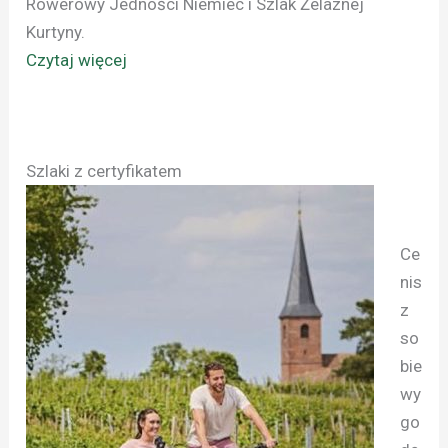
Rowerowy Jedności Niemiec i Szlak Żelaznej
Kurtyny.
Czytaj więcej
Szlaki z certyfikatem
Ce
nis
z
so
bie
wy
go