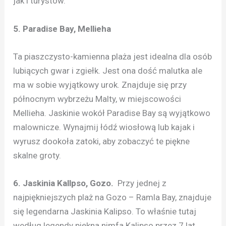
jak i turystów.
5. Paradise Bay, Mellieha
Ta piaszczysto-kamienna plaża jest idealna dla osób
lubiących gwar i zgiełk. Jest ona dość malutka ale
ma w sobie wyjątkowy urok. Znajduje się przy
północnym wybrzeżu Malty, w miejscowości
Mellieha. Jaskinie wokół Paradise Bay są wyjątkowo
malownicze. Wynajmij łódź wiosłową lub kajak i
wyrusz dookoła zatoki, aby zobaczyć te piękne
skalne groty.
6. Jaskinia Kallpso, Gozo.
Przy jednej z
najpiękniejszych plaż na Gozo – Ramla Bay, znajduje
się legendarna Jaskinia Kalipso. To właśnie tutaj
według legendy piękna nimfa Kalipso przez 7 lat