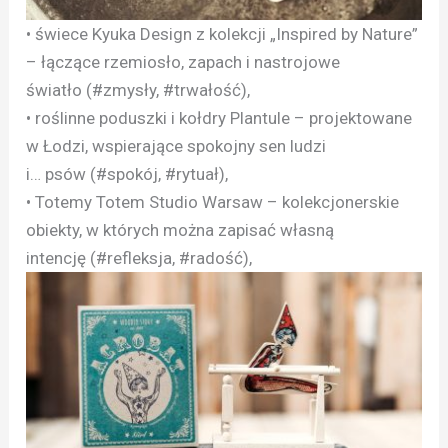
• świece Kyuka Design z kolekcji „Inspired by Nature”
– łączące rzemiosło, zapach i nastrojowe
światło (#zmysły, #trwałość),
• roślinne poduszki i kołdry Plantule – projektowane
w Łodzi, wspierające spokojny sen ludzi
i… psów (#spokój, #rytuał),
• Totemy Totem Studio Warsaw – kolekcjonerskie
obiekty, w których można zapisać własną
intencję (#refleksja, #radość),