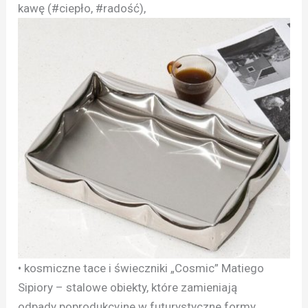
kawę (#ciepło, #radość),
• kosmiczne tace i świeczniki „Cosmic” Matiego
Sipiory – stalowe obiekty, które zamieniają
odpady poprodukcyjne w futurystyczne formy