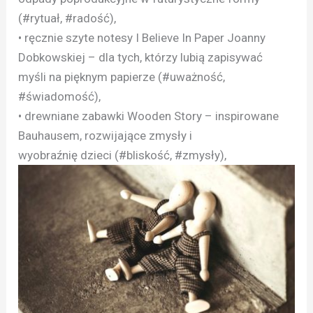
(#rytuał, #radość),
• ręcznie szyte notesy I Believe In Paper Joanny
Dobkowskiej – dla tych, którzy lubią zapisywać
myśli na pięknym papierze (#uważność,
#świadomość),
• drewniane zabawki Wooden Story – inspirowane
Bauhausem, rozwijające zmysły i
wyobraźnię dzieci (#bliskość, #zmysły),