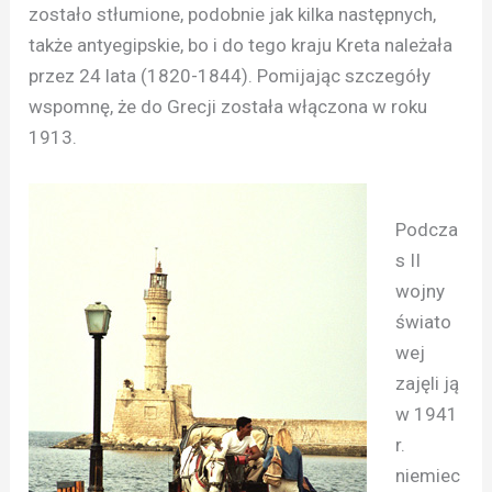
zostało stłumione, podobnie jak kilka następnych,
także antyegipskie, bo i do tego kraju Kreta należała
przez 24 lata (1820-1844). Pomijając szczegóły
wspomnę, że do Grecji została włączona w roku
1913.
Podcza
s II
wojny
świato
wej
zajęli ją
w 1941
r.
niemiec