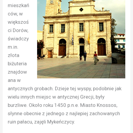
mieszkań
ców, w
większoś
ci Dorów,
świadczy
m.in.
złota
biżuteria
znajdow
ana w
antycznych grobach. Dzieje tej wyspy, podobnie jak
wielu innych miejsc w antycznej Grecji, były
burzliwe. Około roku 1450 p.n.e. Miasto Knossos,
słynne obecnie z jednego z najlepiej zachowanych
ruin pałacu, zajęli Mykeńczycy.