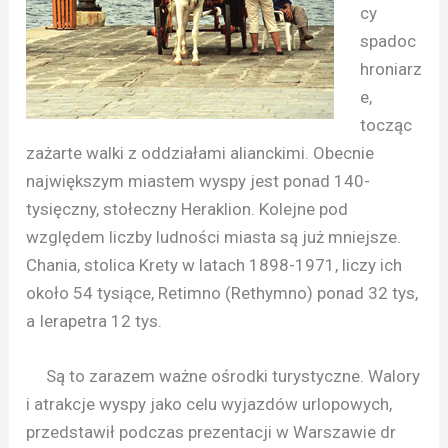
cy
spadoc
hroniarz
e,
tocząc
zażarte walki z oddziałami alianckimi. Obecnie
największym miastem wyspy jest ponad 140-
tysięczny, stołeczny Heraklion. Kolejne pod
względem liczby ludności miasta są już mniejsze.
Chania, stolica Krety w latach 1898-1971, liczy ich
około 54 tysiące, Retimno (Rethymno) ponad 32 tys,
a Ierapetra 12 tys.
Są to zarazem ważne ośrodki turystyczne. Walory
i atrakcje wyspy jako celu wyjazdów urlopowych,
przedstawił podczas prezentacji w Warszawie dr