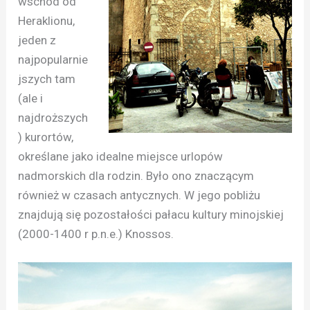
wschód od
Heraklionu,
jeden z
najpopularnie
jszych tam
(ale i
najdroższych
) kurortów,
określane jako idealne miejsce urlopów
nadmorskich dla rodzin. Było ono znaczącym
również w czasach antycznych. W jego pobliżu
znajdują się pozostałości pałacu kultury minojskiej
(2000-1400 r p.n.e.) Knossos.