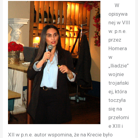
W
opisywa
nej w VIII
w. p.n.e.
przez
Homera
w
„Iliadzie”
wojnie
trojański
ej, która
toczyła
się na
przełomi
e XIII i
XII w p.n.e. autor wspomina, że na Krecie było