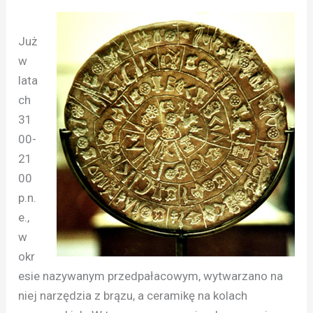
Już
w
lata
ch
31
00-
21
00
p.n.
e.,
w
okr
esie nazywanym przedpałacowym, wytwarzano na
niej narzędzia z brązu, a ceramikę na kolach