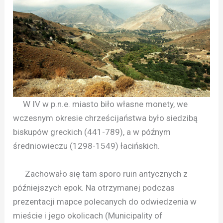
W IV w p.n.e. miasto biło własne monety, we
wczesnym okresie chrześcijaństwa było siedzibą
biskupów greckich (441-789), a w późnym
średniowieczu (1298-1549) łacińskich.
Zachowało się tam sporo ruin antycznych z
późniejszych epok. Na otrzymanej podczas
prezentacji mapce polecanych do odwiedzenia w
mieście i jego okolicach (Municipality of