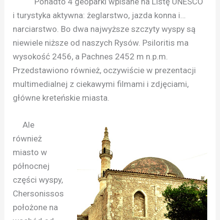
Ponadto 4 geoparki wpisane na Listę UNESCO
i turystyka aktywna: żeglarstwo, jazda konna i…
narciarstwo. Bo dwa najwyższe szczyty wyspy są
niewiele niższe od naszych Rysów. Psiloritis ma
wysokość 2456, a Pachnes 2452 m n.p.m.
Przedstawiono również, oczywiście w prezentacji
multimedialnej z ciekawymi filmami i zdjęciami,
główne kreteńskie miasta.
Ale
również
miasto w
północnej
części wyspy,
Chersonissos
położone na