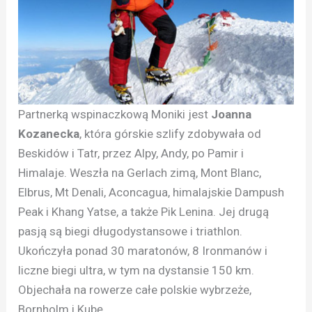
Partnerką wspinaczkową Moniki jest
Joanna
Kozanecka
, która górskie szlify zdobywała od
Beskidów i Tatr, przez Alpy, Andy, po Pamir i
Himalaje. Weszła na Gerlach zimą, Mont Blanc,
Elbrus, Mt Denali, Aconcagua, himalajskie Dampush
Peak i Khang Yatse, a także Pik Lenina. Jej drugą
pasją są biegi długodystansowe i triathlon.
Ukończyła ponad 30 maratonów, 8 Ironmanów i
liczne biegi ultra, w tym na dystansie 150 km.
Objechała na rowerze całe polskie wybrzeże,
Bornholm i Kubę.