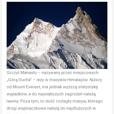
Szczyt Manaslu – nazywany przez miejscowych
„Górą Ducha” – leży w masywie Himalajów. Niższy
od Mount Everest, ma jednak wyższą statystykę
wypadków, a do największych zagrożeń należą
lawiny. Poza tym, to dość rozległy masyw, którego
drogi wspinaczkowe należą do najdłuższych w