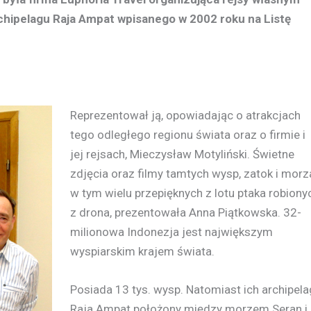
chipelagu Raja Ampat wpisanego w 2002 roku na Listę
Reprezentował ją, opowiadając o atrakcjach
tego odległego regionu świata oraz o firmie i
jej rejsach, Mieczysław Motyliński. Świetne
zdjęcia oraz filmy tamtych wysp, zatok i morz
w tym wielu przepięknych z lotu ptaka robiony
z drona, prezentowała Anna Piątkowska. 32-
milionowa Indonezja jest największym
wyspiarskim krajem świata.
Posiada 13 tys. wysp. Natomiast ich archipela
Raja Ampat położony między morzem Seran i