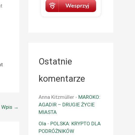
t
Ostatnie
at
komentarze
Anna Kitzmüller
-
MAROKO:
AGADIR – DRUGIE ŻYCIE
y Wpis
→
MIASTA
Ola
-
POLSKA: KRYPTO DLA
PODRÓŻNIKÓW