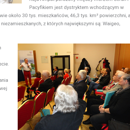
Pacyfikiem jest dystryktem wchodzącym w
wie około 30 tys. mieszkańców, 46,3 tys. km² powierzchni, 
 niezamieszkanych, z których największymi są: Waigeo,
n
ecie.
ania
wej