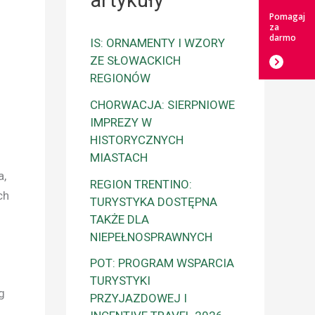
artykuły
Pomagaj
za
darmo
IS: ORNAMENTY I WZORY
ZE SŁOWACKICH
REGIONÓW
CHORWACJA: SIERPNIOWE
IMPREZY W
HISTORYCZNYCH
MIASTACH
a,
REGION TRENTINO:
ch
TURYSTYKA DOSTĘPNA
TAKŻE DLA
NIEPEŁNOSPRAWNYCH
POT: PROGRAM WSPARCIA
TURYSTYKI
g
PRZYJAZDOWEJ I