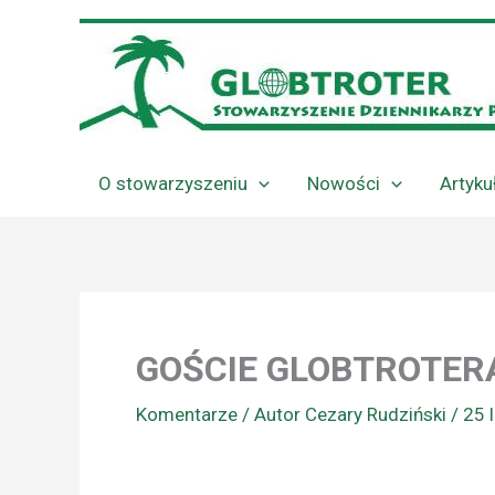
Przejdź
do
treści
O stowarzyszeniu
Nowości
Artyku
GOŚCIE GLOBTROTERA
Komentarze
/ Autor
Cezary Rudziński
/
25 