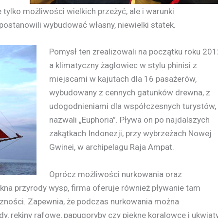
ylko możliwości wielkich przeżyć, ale i warunki
ostanowili wybudować własny, niewielki statek.
Pomysł ten zrealizowali na początku roku 201
a klimatyczny żaglowiec w stylu phinisi z
miejscami w kajutach dla 16 pasażerów,
wybudowany z cennych gatunków drewna, z
udogodnieniami dla współczesnych turystów,
nazwali „Euphoria”. Pływa on po najdalszych
zakątkach Indonezji, przy wybrzeżach Nowej
Gwinei, w archipelagu Raja Ampat.
Oprócz możliwości nurkowania oraz
ękna przyrody wysp, firma oferuje również pływanie tam
czności. Zapewnia, że podczas nurkowania można
, rekiny rafowe, papugoryby czy piękne koralowce i ukwiaty