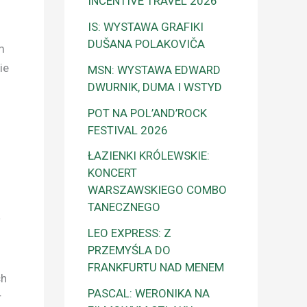
INCENTIVE TRAVEL 2026
IS: WYSTAWA GRAFIKI
DUŠANA POLAKOVIČA
m
ie
MSN: WYSTAWA EDWARD
DWURNIK, DUMA I WSTYD
POT NA POL’AND’ROCK
FESTIVAL 2026
ŁAZIENKI KRÓLEWSKIE:
KONCERT
WARSZAWSKIEGO COMBO
TANECZNEGO
w
LEO EXPRESS: Z
PRZEMYŚLA DO
FRANKFURTU NAD MENEM
ch
PASCAL: WERONIKA NA
r