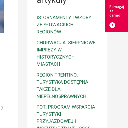
artykuły
Pomagaj
za
darmo
IS: ORNAMENTY I WZORY
ZE SŁOWACKICH
REGIONÓW
CHORWACJA: SIERPNIOWE
IMPREZY W
HISTORYCZNYCH
MIASTACH
REGION TRENTINO:
TURYSTYKA DOSTĘPNA
TAKŻE DLA
NIEPEŁNOSPRAWNYCH
POT: PROGRAM WSPARCIA
77
TURYSTYKI
PRZYJAZDOWEJ I