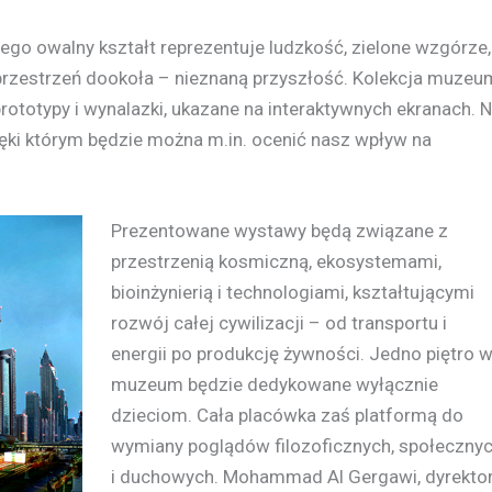
ego owalny kształt reprezentuje ludzkość, zielone wzgórze,
przestrzeń dookoła – nieznaną przyszłość. Kolekcja muzeu
ototypy i wynalazki, ukazane na interaktywnych ekranach. N
ęki którym będzie można m.in. ocenić nasz wpływ na
Prezentowane wystawy będą związane z
przestrzenią kosmiczną, ekosystemami,
bioinżynierią i technologiami, kształtującymi
rozwój całej cywilizacji – od transportu i
energii po produkcję żywności. Jedno piętro 
muzeum będzie dedykowane wyłącznie
dzieciom. Cała placówka zaś platformą do
wymiany poglądów filozoficznych, społeczny
i duchowych. Mohammad Al Gergawi, dyrekto