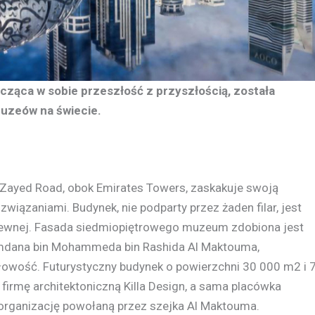
cząca w sobie przeszłość z przyszłością, została
muzeów na świecie.
Zayed Road, obok Emirates Towers, zaskakuje swoją
iązaniami. Budynek, nie podparty przez żaden filar, jest
dzewnej. Fasada siedmiopiętrowego muzeum zdobiona jest
 Hamdana bin Mohammeda bin Rashida Al Maktouma,
łowość. Futurystyczny budynek o powierzchni 30 000 m2 i 
firmę architektoniczną Killa Design, a sama placówka
 organizację powołaną przez szejka Al Maktouma.