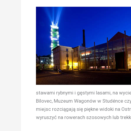
stawami rybnymi i gęstymi lasami, na wyci
Bílovec, Muzeum Wagonów w Studénce czy 
miejsc rozciągają się piękne widoki na Ost
wyruszyć na rowerach szosowych lub trek