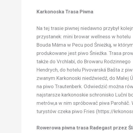
Karkonoska Trasa Piwna
Na tej trasie piwnej niedawno przybył kolej
przystanek: mini browar wellness w hotelu
Bouda Máma w Pecu pod Śnieżką, w który
produkowane jest piwo Śnieżka. Trasa pro
także do Vrchlabí, do Browaru Rodzinnego
Hendrych, do hotelu Pivovarská Bašta z pi
zwanym Karkonoski niedźwiedź, do Małej 
na piwo Trautenberk. Odwiedzić można rów
najstarsze karkonoskie schronisko Luční 
metrów,a w nim spróbować piwa Paroháč. W
turystów czeka piwo Fries (https://krkonos
Rowerowa piwna trasa Radegast przez Śl