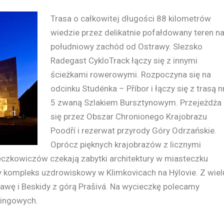
Trasa o całkowitej długości 88 kilometrów
wiedzie przez delikatnie pofałdowany teren n
południowy zachód od Ostrawy. Slezsko
Radegast CykloTrack łączy się z innymi
ścieżkami rowerowymi. Rozpoczyna się na
odcinku Studénka – Příbor i łączy się z trasą n
5 zwaną Szlakiem Bursztynowym. Przejeżdża
się przez Obszar Chronionego Krajobrazu
Poodří i rezerwat przyrody Góry Odrzańskie.
Oprócz pięknych krajobrazów z licznymi
eczkowiczów czekają zabytki architektury w miasteczku
kompleks uzdrowiskowy w Klimkovicach na Hýlovie. Z wiel
rawę i Beskidy z górą Prašivá. Na wycieczkę polecamy
kingowych.