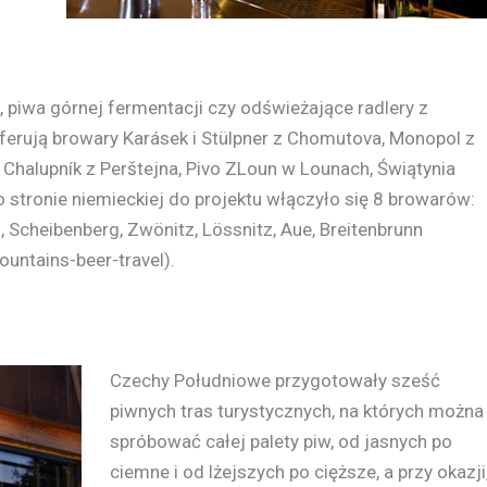
, piwa górnej fermentacji czy odświeżające radlery z
oferują browary Karásek i Stülpner z Chomutova, Monopol z
 Chalupník z Perštejna, Pivo ZLoun w Lounach, Świątynia
o stronie niemieckiej do projektu włączyło się 8 browarów:
 Scheibenberg, Zwönitz, Lössnitz, Aue, Breitenbrunn
ntains-beer-travel).
Czechy Południowe przygotowały sześć
piwnych tras turystycznych, na których można
spróbować całej palety piw, od jasnych po
ciemne i od lżejszych po cięższe, a przy okazji