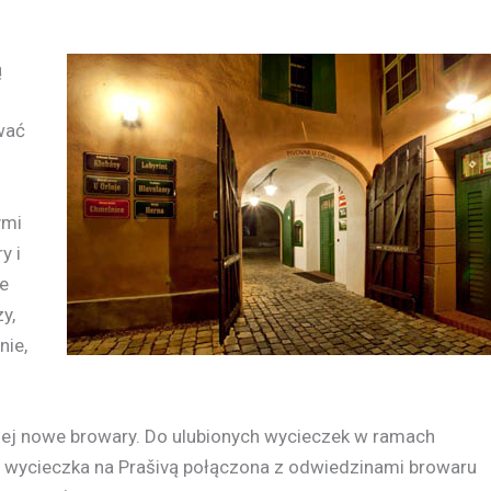
ą
wać
ymi
y i
ie
y,
nie,
 niej nowe browary. Do ulubionych wycieczek w ramach
ad wycieczka na Prašivą połączona z odwiedzinami browaru