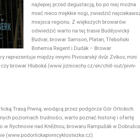
najlepiej przed degustacją, bo po niej można
mieć nieco miękkie nogi, zwiedzić najciekaws
miejsca regionu. Z większych browarów
odwiedzić warto na tej trasie Budějovický
Budvar, browar Samson, Platan, Třeboňski
Bohemia Regent i Dudák – Browar
y reprezentuje między innymi Pivovarský dvůr Zvíkov, mini
czy browar Hluboká (www.jiznicechy.cz/en/chill-out/pivni-
icką Trasą Piwną, wiodącą przez podgórze Gór Orlickich.
nych poziomach trudności, warto poznać historię i ofertę
o w Rychnovie nad Kněžnou, browaru Rampušák w Dobrušce
e (www.podorlickapivnicyklostezka.cz).