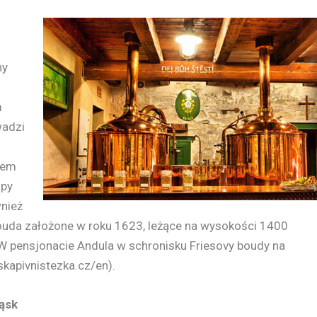
ny
m
wadzi
wem
Úpy
nież
bouda założone w roku 1623, leżące na wysokości 1400
 pensjonacie Andula w schronisku Friesovy boudy na
skapivnistezka.cz/en).
ąsk