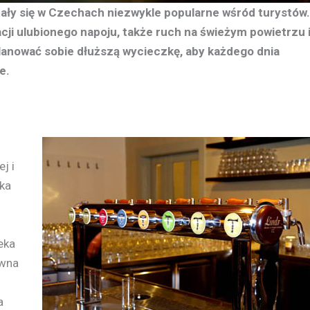
stały się w Czechach niezwykle popularne wśród turystów.
cji ulubionego napoju, także ruch na świeżym powietrzu 
lanować sobie dłuższą wycieczkę, aby każdego dnia
e.
j i
ska
eka
iwna
a