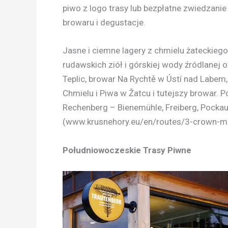
piwo z logo trasy lub bezpłatne zwiedzanie
browaru i degustacje.
Jasne i ciemne lagery z chmielu żateckiego
rudawskich ziół i górskiej wody źródlanej 
Teplic, browar Na Rychtě w Ústí nad Labem,
Chmielu i Piwa w Žatcu i tutejszy browar. P
Rechenberg – Bienemühle, Freiberg, Pockau,
(www.krusnehory.eu/en/routes/3-crown-mou
Południowoczeskie Trasy Piwne