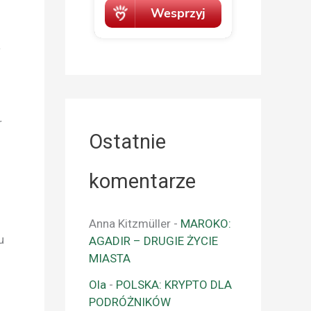
a
r
Ostatnie
komentarze
Anna Kitzmüller
-
MAROKO:
u
AGADIR – DRUGIE ŻYCIE
MIASTA
Ola
-
POLSKA: KRYPTO DLA
PODRÓŻNIKÓW