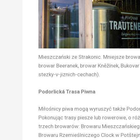
Mieszczański ze Strakonic. Mniejsze browar
browar Beeranek, browar Kněžínek, Bukovar 
stezky-v-jiznich-cechach).
Podorlická Trasa Piwna
Miłośnicy piwa mogą wyruszyć także Podorl
Pokonując trasy piesze lub rowerowe, o róż
trzech browarów: Browaru Mieszczańskieg
Browaru Rzemieślniczego Clock w Potštejni