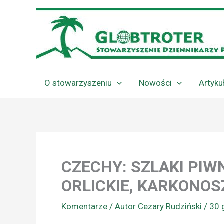
Przejdź
do
treści
O stowarzyszeniu
Nowości
Artyku
CZECHY: SZLAKI PIW
ORLICKIE, KARKONOS
Komentarze
/ Autor
Cezary Rudziński
/
30 