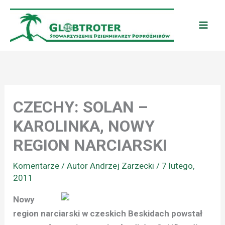
Przejdź
do
treści
CZECHY: SOLAN –
KAROLINKA, NOWY
REGION NARCIARSKI
Komentarze
/ Autor
Andrzej Zarzecki
/
7 lutego,
2011
Nowy
region narciarski w czeskich Beskidach powstał