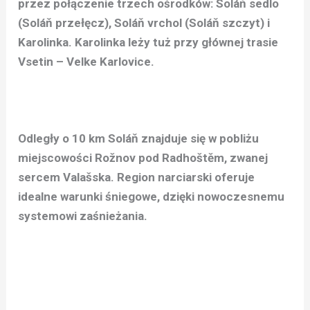
przez połączenie trzech ośrodków: Soláň sedlo
(Soláň przełęcz), Soláň vrchol (Soláň szczyt) i
Karolinka. Karolinka leży tuż przy głównej trasie
Vsetin – Velke Karlovice.
Odległy o 10 km Soláň znajduje się w pobliżu
miejscowości Rožnov pod Radhoštěm, zwanej
sercem Valašska. Region narciarski oferuje
idealne warunki śniegowe, dzięki nowoczesnemu
systemowi zaśnieżania.