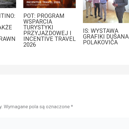
TINO:
POT: PROGRAM
WSPARCIA
AKŻE
TURYSTYKI
IS: WYSTAWA
PRZYJAZDOWEJ I
GRAFIKI DUŠANA
PRAWN
INCENTIVE TRAVEL
POLAKOVIČA
2026
y.
Wymagane pola są oznaczone
*