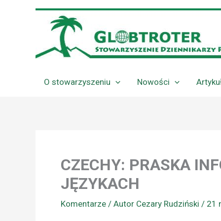
Przejdź
do
treści
O stowarzyszeniu
Nowości
Artyku
CZECHY: PRASKA IN
JĘZYKACH
Komentarze
/ Autor
Cezary Rudziński
/
21 