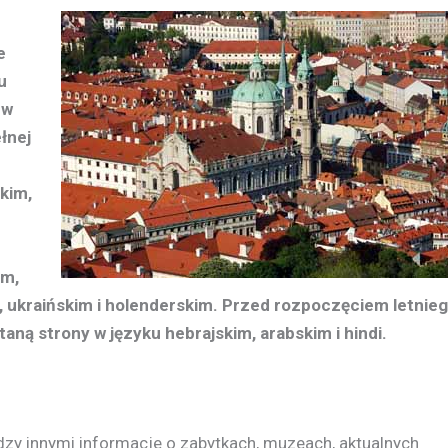
e
u
 w
łnej
kim,
im,
 ukraińskim i holenderskim. Przed rozpoczęciem letnie
ą strony w języku hebrajskim, arabskim i hindi.
zy innymi informacje o zabytkach, muzeach, aktualnych