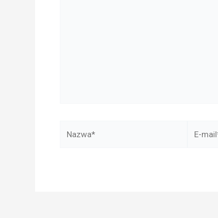
tu...
Nazwa*
E-
mail*