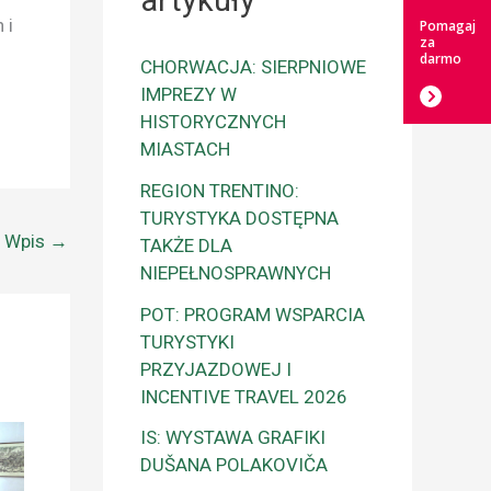
artykuły
 i
Pomagaj
za
darmo
CHORWACJA: SIERPNIOWE
IMPREZY W
HISTORYCZNYCH
MIASTACH
REGION TRENTINO:
TURYSTYKA DOSTĘPNA
y Wpis
→
TAKŻE DLA
NIEPEŁNOSPRAWNYCH
POT: PROGRAM WSPARCIA
TURYSTYKI
PRZYJAZDOWEJ I
INCENTIVE TRAVEL 2026
IS: WYSTAWA GRAFIKI
DUŠANA POLAKOVIČA