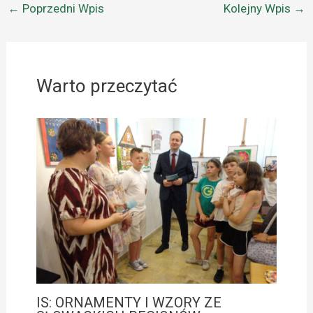
←
Poprzedni Wpis
Kolejny Wpis
→
Warto przeczytać
IS: ORNAMENTY I WZORY ZE