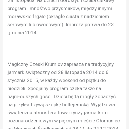
28 listopada. Na dzieci i dorosłych czeka ciekawy
program i mnóśtwo przysmaków, między innymi
morawskie frgale (okrągłe ciasta z nadzieniem
serowym lub owocowym). Impreza potrwa do 23
grudnia 2014.
Magiczny Czeski Krumlov zaprasza na tradycyjny
jarmark świąteczny od 28 listopada 2014 do 6
stycznia 2015, w każdy weekend od piątku do
niedzieli. Specjalny program czeka także na
najmłodszych gości. Dzieci będą mogły zobaczyć
na przykład żywą szopkę betlejemską. Wyjątkowa
świąteczna atmosfera towarzyszy jarmarkom
bożonarodzeniowym w pięknym mieście Ołomuniec
na Morawach Środkowych od 23.11 do 24.12.2014.