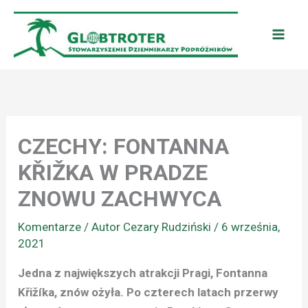
Przejdź
do
treści
CZECHY: FONTANNA
KŘIŽKA W PRADZE
ZNOWU ZACHWYCA
Komentarze
/ Autor
Cezary Rudziński
/
6 września,
2021
Jedna z największych atrakcji Pragi, Fontanna
Křižíka, znów ożyła. Po czterech latach przerwy