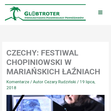
Przejdź
do
treści
CZECHY: FESTIWAL
CHOPINIOWSKI W
MARIAŃSKICH ŁAŹNIACH
Komentarze
/ Autor
Cezary Rudziński
/
19 lipca,
2018