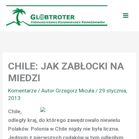
Przejdź
do
treści
CHILE: JAK ZABŁOCKI NA
MIEDZI
Komentarze
/ Autor
Grzegorz Micuła
/
29 stycznia,
2013
Chile,
odległy kraj, do którego zawędrowało niewielu
Polaków. Polonia w Chile nigdy nie była liczna.
Jednym z pierwszych rodaków w tym odległym