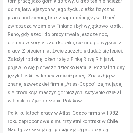
tam pracę jako górnik dołowy. Okres ten nie należał
do najłatwiejszych w jego życiu, ciężka fizyczna
praca pod ziemią, brak znajomości języka. Dzień
zwłaszcza w zimie w Finlandii był wyjątkowo krótki.
Rano, gdy szedł do pracy trwała jeszcze noc,
ciemno w korytarzach kopalni, ciemno po wyjściu z
pracy. Z biegiem lat życie zaczęło układać się lepiej.
Założył rodzinę, ożenił się z Finką Ritvą Rihijarvi,
pojawiło się pierwsze dziecko Natalia. Poznał trudny
język fiński i w końcu zmienił pracę. Znalazł ją w
znanej szwedzkiej firmie „Atlas-Copco”, zajmującej
się produkcją maszyn górniczych. Aktywnie działał
w Fińskim Zjednoczeniu Polaków.
Po kilku latach pracy w Atlas-Copco firma w 1982
roku zaproponowała mu trzyletni kontrakt w Chile.
Nad tą zaskakującą i pociągającą propozycją