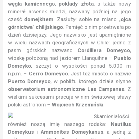
węgla kamienneg
o,
pokłady złota
, a także nowy
minerał arsenek miedzi, nazwany później na jego
cześć
domejkitem
. Zasłużył sobie na miano „
ojca
górnictwa
”
chilijskiego
. Pamięć o nim przetrwała po
dzień dzisiejszy. Jego nazwisko jest upamiętnione
w wielu nazwach geograficznych w Chile: jedno z
pasm górskich nazwano
Cordillera Domeyco
,
wioskę położoną nad jeziorem Llanquihne –
Pueblo
Domeyko
, szczyt o wysokości ponad 5.000 m
n.p.m. –
Cerro Domeyco
. Jest też miasto o nazwie
Puerto Domeyco
, w pobliżu którego działa słynne
obserwatorium astronomiczne Las Campanas
. Z
wielkimi sukcesami pracuje w nim światowej sławy
polski astronom –
Wojciech Krzemiński
.
Skamieniałości
również noszą imię naszego rodaka:
Nautilus
Domeykus
i
Ammonites Domeykanus
, a jedną z