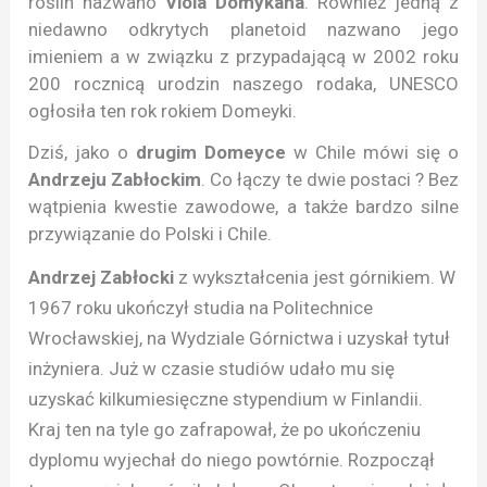
roślin nazwano
Viola Domykana
. Również jedną z
niedawno odkrytych planetoid nazwano jego
imieniem a w związku z przypadającą w 2002 roku
200 rocznicą urodzin naszego rodaka, UNESCO
ogłosiła ten rok rokiem Domeyki.
Dziś, jako o
drugim Domeyce
w Chile mówi się o
Andrzeju Zabłockim
. Co łączy te dwie postaci ? Bez
wątpienia kwestie zawodowe, a także bardzo silne
przywiązanie do Polski i Chile.
Andrzej Zabłocki
z wykształcenia jest górnikiem. W
1967 roku ukończył studia na Politechnice
Wrocławskiej, na Wydziale Górnictwa i uzyskał tytuł
inżyniera. Już w czasie studiów udało mu się
uzyskać kilkumiesięczne stypendium w Finlandii.
Kraj ten na tyle go zafrapował, że po ukończeniu
dyplomu wyjechał do niego powtórnie. Rozpoczął