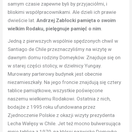
samym czasie zapewne byli by przyjaciółmi, i
bliskimi współpracownikami. Ale dzieli ich prawie
dwieście lat.
Andrzej Zabłocki pamięta o swoim
wielkim Rodaku, pielęgnuje pamięć o nim
.
Jedną z pierwszych wspólnie spędzonych chwil w
Santiago de Chile przeznaczyliśmy na wizytę w
dawnym domu rodziny Domeyków. Znajduje się on
w starej części stolicy, w dzielnicy Yungay.
Murowany parterowy budynek jest obecnie
niezamieszkały. Na jego froncie znajdują się cztery
tablice pamiątkowe, wszystkie poświęcone
naszemu wielkiemu Rodakowi. Ostatnia z nich,
bodajże z 1995 roku ufundowana przez
Zjednoczenie Polskie z okazji wizyty prezydenta
Lecha Wałęsy w Chile. Jet też mocno bulwersująca
mnie tablica z 1970, na której nazwisko Domeyko