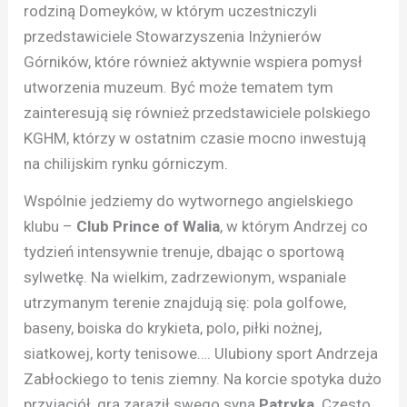
rodziną Domeyków, w którym uczestniczyli
przedstawiciele Stowarzyszenia Inżynierów
Górników, które również aktywnie wspiera pomysł
utworzenia muzeum. Być może tematem tym
zainteresują się również przedstawiciele polskiego
KGHM, którzy w ostatnim czasie mocno inwestują
na chilijskim rynku górniczym.
Wspólnie jedziemy do wytwornego angielskiego
klubu –
Club Prince of Walia
, w którym Andrzej co
tydzień intensywnie trenuje, dbając o sportową
sylwetkę. Na wielkim, zadrzewionym, wspaniale
utrzymanym terenie znajdują się: pola golfowe,
baseny, boiska do krykieta, polo, piłki nożnej,
siatkowej, korty tenisowe…. Ulubiony sport Andrzeja
Zabłockiego to tenis ziemny. Na korcie spotyka dużo
przyjaciół, grą zaraził swego syna
Patryka
. Często