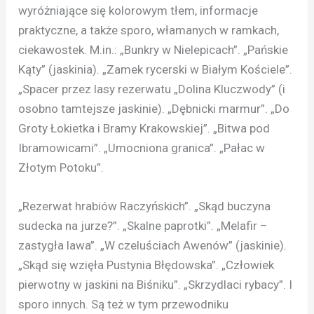
wyróżniające się kolorowym tłem, informacje
praktyczne, a także sporo, włamanych w ramkach,
ciekawostek. M.in.: „Bunkry w Nielepicach”. „Pańskie
Kąty” (jaskinia). „Zamek rycerski w Białym Kościele”.
„Spacer przez lasy rezerwatu „Dolina Kluczwody” (i
osobno tamtejsze jaskinie). „Dębnicki marmur”. „Do
Groty Łokietka i Bramy Krakowskiej”. „Bitwa pod
Ibramowicami”. „Umocniona granica”. „Pałac w
Złotym Potoku”.
„Rezerwat hrabiów Raczyńskich”. „Skąd buczyna
sudecka na jurze?”. „Skalne paprotki”. „Melafir –
zastygła lawa”. „W czeluściach Awenów” (jaskinie).
„Skąd się wzięła Pustynia Błędowska”. „Człowiek
pierwotny w jaskini na Biśniku”. „Skrzydlaci rybacy”. I
sporo innych. Są też w tym przewodniku