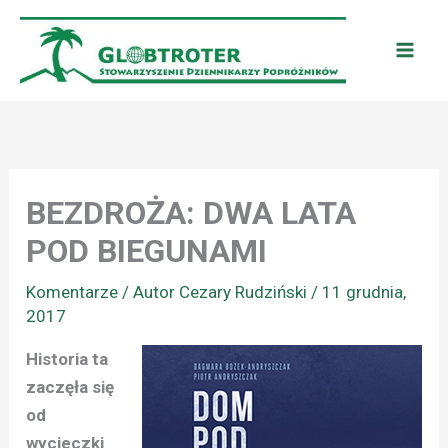
Przejdź
do
treści
BEZDROŻA: DWA LATA
POD BIEGUNAMI
Komentarze
/ Autor
Cezary Rudziński
/
11 grudnia,
2017
Historia ta
zaczęła się
od
wycieczki