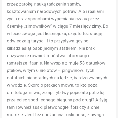
przez zatokę, nauką tańczenia samby,
kosztowaniem narodowych potraw. Ale i realiami
życia oraz sposobami wypełniania czasu przez
ósemkę „zimowników” w ciągu 7 miesięcy zimy. Bo
w lecie załoga jest liczniejsza, często też stację
odwiedzają turyści. I to przypływający po
kilkadziesiąt osób jednym statkiem. Nie brak
oczywiście również mnóstwa informacji o
tamtejszej faunie. Na wyspie zimuje 53 gatunków
ptaków, w tym 6 nielotów – pingwinów. Tych
ostatnich nieporadnych na lądzie, bardzo zwinnych
w wodzie. Skoro o ptakach mowa, to kto poza
ornitologami wie, że np. rybitwy popielate potrafią
przelecieć spod jednego bieguna pod drugi? A żyją
tam również ssaki płetwonogie: foki czy słonie
morskie. Jest też ubożuchna roślinność, z uwagą