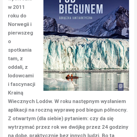
w 2011
roku do
Norwegii i
pierwszeg
o
spotkania
tam, z
oddali, z
lodowcami
i fascynacji
Krainą
Wiecznych Lodów. W roku następnym wysłaniem
aplikacji na roczną wyprawę pod biegun północny.
Z otwartym (dla siebie) pytaniem: czy da się
wytrzymać przez rok we dwójkę przez 24 godziny
na dobę, praktycznie bez innych ludzi. Bo ta