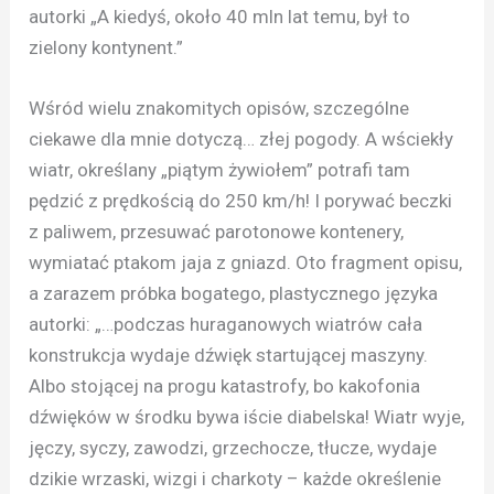
autorki „A kiedyś, około 40 mln lat temu, był to
zielony kontynent.”
Wśród wielu znakomitych opisów, szczególne
ciekawe dla mnie dotyczą… złej pogody. A wściekły
wiatr, określany „piątym żywiołem” potrafi tam
pędzić z prędkością do 250 km/h! I porywać beczki
z paliwem, przesuwać parotonowe kontenery,
wymiatać ptakom jaja z gniazd. Oto fragment opisu,
a zarazem próbka bogatego, plastycznego języka
autorki: „…podczas huraganowych wiatrów cała
konstrukcja wydaje dźwięk startującej maszyny.
Albo stojącej na progu katastrofy, bo kakofonia
dźwięków w środku bywa iście diabelska! Wiatr wyje,
jęczy, syczy, zawodzi, grzechocze, tłucze, wydaje
dzikie wrzaski, wizgi i charkoty – każde określenie