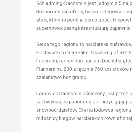
Schladming-Dachstein jest jednym z 5 najp
Różnorodność oferty, baza noclegowa obej
atuty, którymi podbija serca gości. Niepow
supernowoczesną infrastrukturą zapewnia 
Serce tego regionu to narciarska huśtawka,
Hochwurzen i Reiteralm. Obszerną ofertę tr
Fageralm, region Ramsau am Dachstein, lodo
Planneralm. 230 z łącznie 760 km stoków 
szaleństwo bez granic.
Lodowiec Dachstein ośnieżony jest przez ca
zachwycająca panorama gór przyciągają zaró
snowboardzistów. Oferta lodowca regionu n
miłośnicy biegów narciarskich również znajd