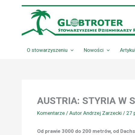
Przejdź
do
treści
O stowarzyszeniu
Nowości
Artyku
AUSTRIA: STYRIA W 
Komentarze
/ Autor
Andrzej Zarzecki
/
27 
Od prawie 3000 do 200 metrów, od Dachst