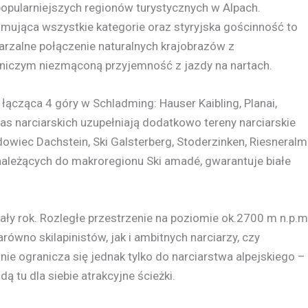
opularniejszych regionów turystycznych w Alpach.
mująca wszystkie kategorie oraz styryjska gościnność to
tarzalne połączenie naturalnych krajobrazów z
niczym niezmąconą przyjemność z jazdy na nartach.
 łącząca 4 góry w Schladming: Hauser Kaibling, Planai,
as narciarskich uzupełniają dodatkowo tereny narciarskie
wiec Dachstein, Ski Galsterberg, Stoderzinken, Riesneralm 
należących do makroregionu Ski amadé, gwarantuje białe
ły rok. Rozległe przestrzenie na poziomie ok.2700 m n.p.m.
wno skilapinistów, jak i ambitnych narciarzy, czy
ie ogranicza się jednak tylko do narciarstwa alpejskiego –
ą tu dla siebie atrakcyjne ścieżki.