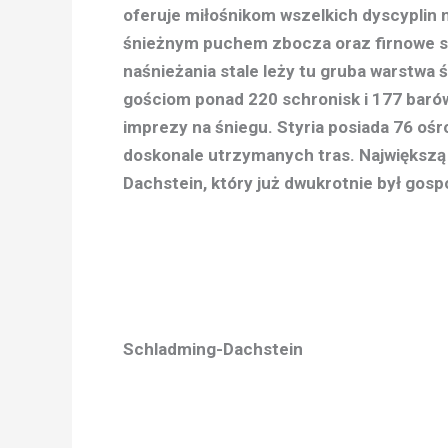
oferuje miłośnikom wszelkich dyscyplin n
śnieżnym puchem zbocza oraz firnowe s
naśnieżania stale leży tu gruba warstwa 
gościom ponad 220 schronisk i 177 baró
imprezy na śniegu. Styria posiada 76 oś
doskonale utrzymanych tras. Największą 
Dachstein, który już dwukrotnie był gos
Schladming-Dachstein