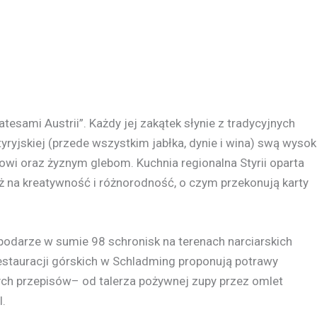
tesami Austrii”. Każdy jej zakątek słynie z tradycyjnych
yryjskiej (przede wszystkim jabłka, dynie i wina) swą wyso
wi oraz żyznym glebom. Kuchnia regionalna Styrii oparta
ież na kreatywność i różnorodność, o czym przekonują karty
podarze w sumie 98 schronisk na terenach narciarskich
estauracji górskich w Schladming proponują potrawy
ych przepisów– od talerza pożywnej zupy przez omlet
l.