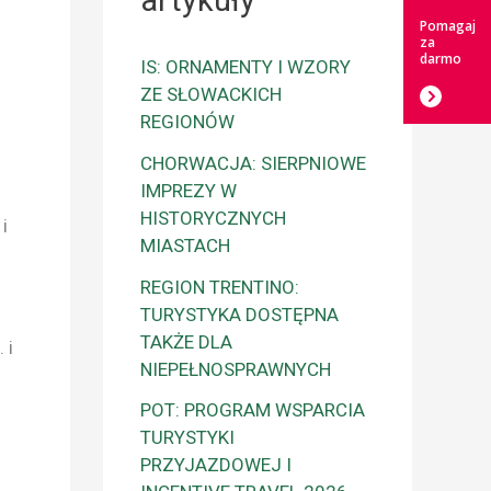
artykuły
Pomagaj
za
darmo
IS: ORNAMENTY I WZORY
ZE SŁOWACKICH
REGIONÓW
CHORWACJA: SIERPNIOWE
IMPREZY W
HISTORYCZNYCH
i
MIASTACH
REGION TRENTINO:
TURYSTYKA DOSTĘPNA
TAKŻE DLA
 i
NIEPEŁNOSPRAWNYCH
POT: PROGRAM WSPARCIA
TURYSTYKI
PRZYJAZDOWEJ I