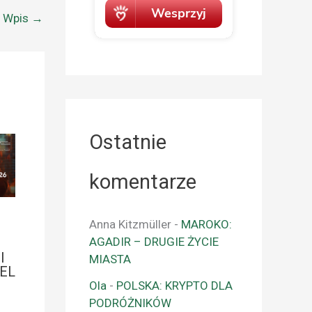
y Wpis
→
Ostatnie
komentarze
Anna Kitzmüller
-
MAROKO:
AGADIR – DRUGIE ŻYCIE
I
MIASTA
EL
Ola
-
POLSKA: KRYPTO DLA
PODRÓŻNIKÓW