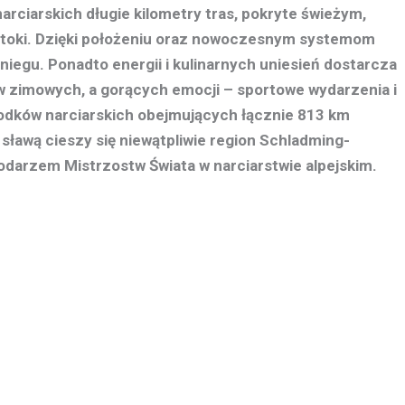
arciarskich długie kilometry tras, pokryte świeżym,
toki. Dzięki położeniu oraz nowoczesnym systemom
śniegu. Ponadto energii i kulinarnych uniesień dostarcza
w zimowych, a gorących emocji – sportowe wydarzenia i
rodków narciarskich obejmujących łącznie 813 km
sławą cieszy się niewątpliwie region Schladming-
podarzem Mistrzostw Świata w narciarstwie alpejskim.