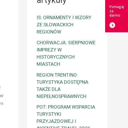
artykuły
Pomagaj
za
darmo
IS: ORNAMENTY I WZORY
ZE SŁOWACKICH
REGIONÓW
CHORWACJA: SIERPNIOWE
IMPREZY W
HISTORYCZNYCH
MIASTACH
REGION TRENTINO:
TURYSTYKA DOSTĘPNA
.
TAKŻE DLA
 w
NIEPEŁNOSPRAWNYCH
ym
POT: PROGRAM WSPARCIA
TURYSTYKI
PRZYJAZDOWEJ I