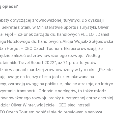
ę opłaca?
baty dotyczącej zrównoważonej turystyki. Do dyskusji
Sekretarz Stanu w Ministerstwie Sportu i Turystyki, Oliver
hał Fijoł – członek zarządu ds. handlowych PLL LOT, Daniel
ingu Hotelowego ds. handlowych, Alicja Wójcik-Gołębiowsk
 Jan Herget – CEO Czech Tourism. Eksperci uważają, że
będzie zależeć od zrównoważonego rozwoju. Według
tainable Travel Report 2022”, aż 71 proc. turystów
dzać w sposób bardziej zrównoważony w tym roku. „Przede
ają uwagę na to, czy oferta jest ukierunkowana na
y, zwracają uwagę na pobliskie, lokalne atrakcje, do który
ystania transportu. Odnośnie noclegów, to także młodzi
 zrównoważonego rozwoju branży turystycznej coraz chętnie
iał Oliver Winter, właściciel i CEO sieci hosteli
EO Czech Tourism odniósł się do regulowania napływu