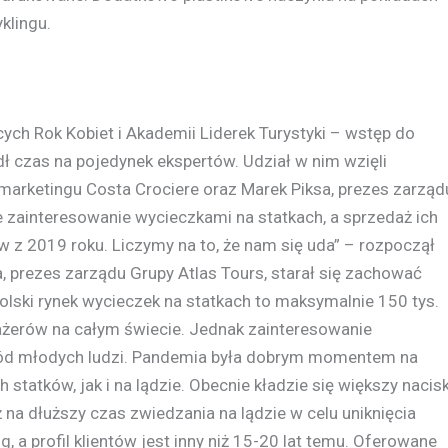
klingu.
h Rok Kobiet i Akademii Liderek Turystyki – wstęp do
ł czas na pojedynek ekspertów. Udział w nim wzięli
 marketingu Costa Crociere oraz Marek Piksa, prezes zarząd
 zainteresowanie wycieczkami na statkach, a sprzedaż ich
z 2019 roku. Liczymy na to, że nam się uda” – rozpoczął
, prezes zarządu Grupy Atlas Tours, starał się zachować
polski rynek wycieczek na statkach to maksymalnie 150 tys.
żerów na całym świecie. Jednak zainteresowanie
śród młodych ludzi. Pandemia była dobrym momentem na
tatków, jak i na lądzie. Obecnie kładzie się większy nacis
na dłuższy czas zwiedzania na lądzie w celu uniknięcia
, a profil klientów jest inny niż 15-20 lat temu. Oferowane