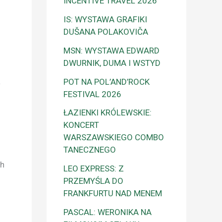
INCENTIVE TRAVEL 2026
IS: WYSTAWA GRAFIKI
DUŠANA POLAKOVIČA
MSN: WYSTAWA EDWARD
DWURNIK, DUMA I WSTYD
a
POT NA POL’AND’ROCK
FESTIVAL 2026
ŁAZIENKI KRÓLEWSKIE:
KONCERT
WARSZAWSKIEGO COMBO
TANECZNEGO
ch
LEO EXPRESS: Z
PRZEMYŚLA DO
j
FRANKFURTU NAD MENEM
PASCAL: WERONIKA NA