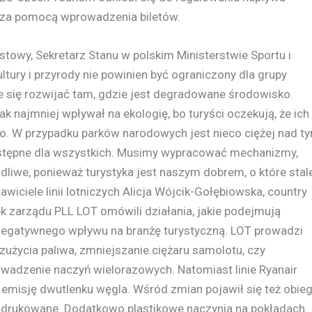
 za pomocą wprowadzenia biletów.
owy, Sekretarz Stanu w polskim Ministerstwie Sportu i
ultury i przyrody nie powinien być ograniczony dla grupy
e się rozwijać tam, gdzie jest degradowane środowisko.
k najmniej wpływał na ekologię, bo turyści oczekują, że ich
ko. W przypadku parków narodowych jest nieco ciężej nad t
ostępne dla wszystkich. Musimy wypracować mechanizmy,
odliwe, ponieważ turystyka jest naszym dobrem, o które stal
ciele linii lotniczych Alicja Wójcik-Gołębiowska, country
ek zarządu PLL LOT omówili działania, jakie podejmują
 negatywnego wpływu na branżę turystyczną. LOT prowadzi
 zużycia paliwa, zmniejszanie ciężaru samolotu, czy
owadzenie naczyń wielorazowych. Natomiast linie Ryanair
 emisję dwutlenku węgla. Wśród zmian pojawił się też obie
uż drukowane. Dodatkowo plastikowe naczynia na pokładach