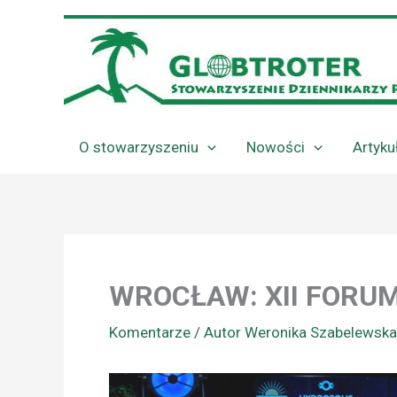
Przejdź
do
treści
O stowarzyszeniu
Nowości
Artyku
WROCŁAW: XII FORU
Komentarze
/ Autor
Weronika Szabelewsk