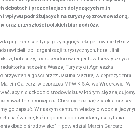
ch debatach i prezentacjach dotyczących m.in.
h i wpływu podróżujących na turystykę zrównoważoną,
y oraz przyszłości polskich biur podróży.
ażda poprzednia edycja przyciągnęła ekspertów nie tylko z
dstawicieli izb i organizacji turystycznych, hoteli, linii
ików, hotelarzy, touroperatorów i agentów turystycznych.
redaktorka naczelna Waszej Turystyki i Agnieszka
d przywitania gości przez Jakuba Mazura, wiceprezydenta
ę Marcin Garcarz, wiceprezes MPWiK S.A. we Wrocławiu. W
wać, aby nie szkodzić środowisku, w którym się znajdujemy
ie, nawet to najmniejsze. Chcemy czerpać z uroku miejsca,
cemy go zepsuć. W naszym centrum wiedzy o wodzie, jedyn
ewielu na świecie, każdego dnia odpowiadamy na pytania
śnie dbać o środowisko” – powiedział Marcin Garcarz.