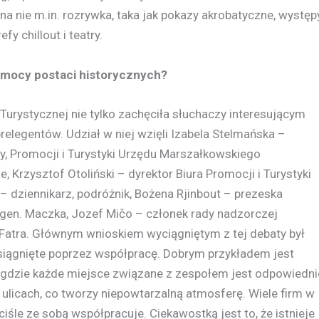
na nie m.in. rozrywka, taka jak pokazy akrobatyczne, występ
y chillout i teatry.
mocy postaci historycznych?
urystycznej nie tylko zachęciła słuchaczy interesującym
elegentów. Udział w niej wzięli Izabela Stelmańska –
y, Promocji i Turystyki Urzędu Marszałkowskiego
rzysztof Otoliński – dyrektor Biura Promocji i Turystyki
– dziennikarz, podróżnik, Bożena Rjinbout – prezeska
 gen. Maczka, Jozef Mičo – członek rady nadzorczej
 Fatra. Głównym wnioskiem wyciągniętym z tej debaty był
osiągnięte poprzez współpracę. Dobrym przykładem jest
s, gdzie każde miejsce związane z zespołem jest odpowiedn
licach, co tworzy niepowtarzalną atmosferę. Wiele firm w
iśle ze sobą współpracuje. Ciekawostką jest to, że istnieje