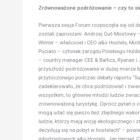
Zrównoważone podróżowanie – czy to si
Pierwsza sesja Forum rozpoczęła się od de
zostali zaproszeni: Andrzej Gut-Mostowy – 
Winter – właściciel i CEO a&o Hostels, Mic
Puciato – członek zarządu Polskiego Hold
– country manager CEE & Baltics, Ryanair i
przyszłość podróżowania w dużej mierze 
przytoczonego podczas debaty raportu “Sus
zadeklarowało, że chce podróżować i zwie
wszystkim, to głównie młodzi ludzie zwrac
zrównoważoną turystykę. Oprócz pytań o cen
mogą udać się pieszo bez zbędnego wykorz
ludzie, którzy mają wizję ekologicznego i
decydują się na pobyt w hostelach” – powiedz
młodzieżowych a&o Hostels. Jan Herget, C