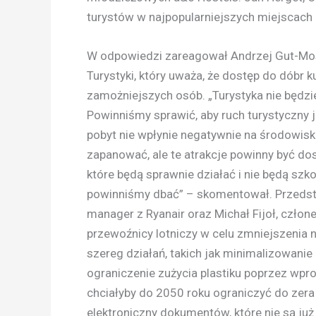
turystów w najpopularniejszych miejscach
W odpowiedzi zareagował Andrzej Gut-Most
Turystyki, który uważa, że dostęp do dóbr k
zamożniejszych osób. „Turystyka nie będzi
Powinniśmy sprawić, aby ruch turystyczny ja
pobyt nie wpłynie negatywnie na środowis
zapanować, ale te atrakcje powinny być d
które będą sprawnie działać i nie będą szk
powinniśmy dbać” – skomentował. Przedstawi
manager z Ryanair oraz Michał Fijoł, człon
przewoźnicy lotniczy w celu zmniejszenia
szereg działań, takich jak minimalizowanie
ograniczenie zużycia plastiku poprzez wpr
chciałyby do 2050 roku ograniczyć do zera
elektroniczny dokumentów, które nie są j