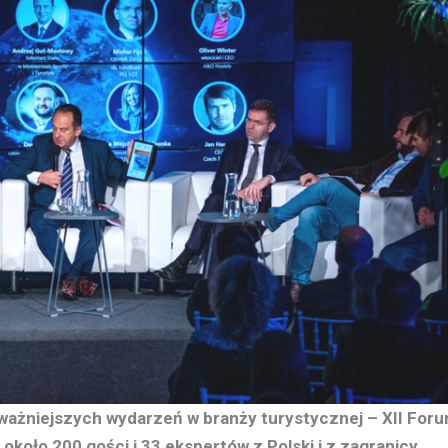
ważniejszych wydarzeń w branży turystycznej – XII For
około 200 gości i 33 ekspertów z Polski i z zagranicy.