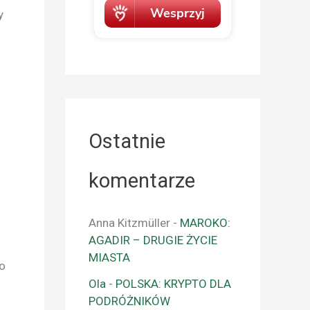
y
Ostatnie
komentarze
Anna Kitzmüller
-
MAROKO:
AGADIR – DRUGIE ŻYCIE
MIASTA
io
Ola
-
POLSKA: KRYPTO DLA
PODRÓŻNIKÓW