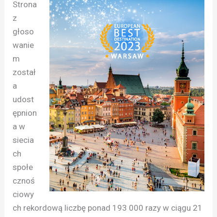
Strona
z
głoso
wanie
m
został
a
udost
ępnion
a w
siecia
ch
społe
cznoś
ciowy
ch rekordową liczbę ponad 193 000 razy w ciągu 21