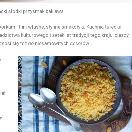
ecki słodki przysmak baklawa
rkami. Inni własne, słynne smakołyki. Kuchnia turecka,
zictwa kulturowego i setek lat tradycji tego kraju, cieszy
dnosi się też do niesamowitych deserów.
e
i
nił
y