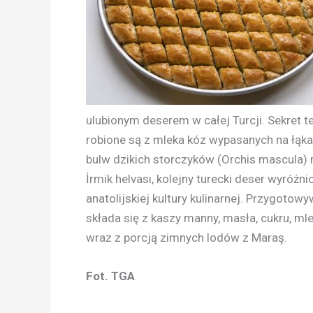
ulubionym deserem w całej Turcji. Sekret 
robione są z mleka kóz wypasanych na łąk
bulw dzikich storczyków (Orchis mascula) 
İrmik helvası, kolejny turecki deser wyróż
anatolijskiej kultury kulinarnej. Przygotow
składa się z kaszy manny, masła, cukru, ml
wraz z porcją zimnych lodów z Maraş.
Fot. TGA