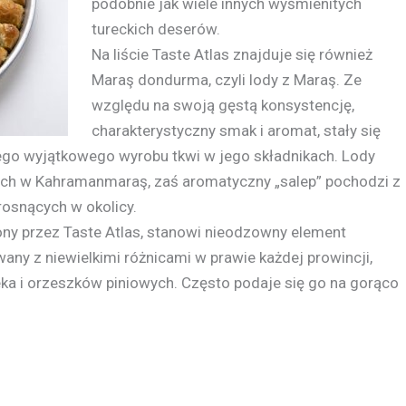
podobnie jak wiele innych wyśmienitych
tureckich deserów.
Na liście Taste Atlas znajduje się również
Maraş dondurma, czyli lody z Maraş. Ze
względu na swoją gęstą konsystencję,
charakterystyczny smak i aromat, stały się
tego wyjątkowego wyrobu tkwi w jego składnikach. Lody
ach w Kahramanmaraş, zaś aromatyczny „salep” pochodzi z
rosnących w okolicy.
niony przez Taste Atlas, stanowi nieodzowny element
ywany z niewielkimi różnicami w prawie każdej prowincji,
eka i orzeszków piniowych. Często podaje się go na gorąco