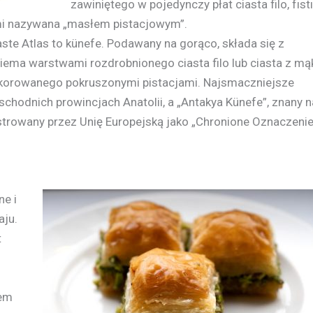
zawiniętego w pojedynczy płat ciasta filo, fıst
mi nazywana „masłem pistacjowym”.
 Taste Atlas to künefe. Podawany na gorąco, składa się z
ema warstwami rozdrobnionego ciasta filo lub ciasta z mą
ekorowanego pokruszonymi pistacjami. Najsmaczniejsze
odnich prowincjach Anatolii, a „Antakya Künefe”, znany n
estrowany przez Unię Europejską jako „Chronione Oznaczeni
ne i
aju.
t
nem