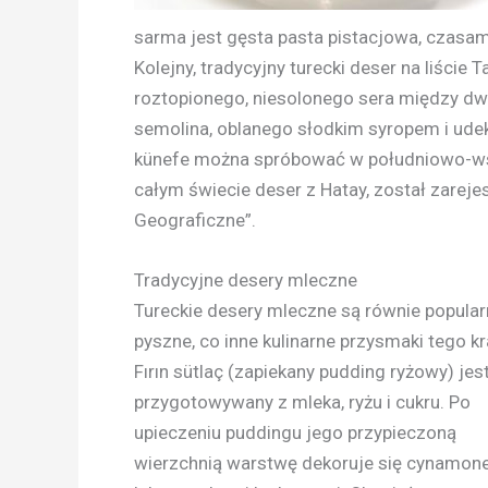
sarma jest gęsta pasta pistacjowa, czasa
Kolejny, tradycyjny turecki deser na liście
roztopionego, niesolonego sera między dwi
semolina, oblanego słodkim syropem i ud
künefe można spróbować w południowo-wsch
całym świecie deser z Hatay, został zarej
Geograficzne”.
Tradycyjne desery mleczne
Tureckie desery mleczne są równie popular
pyszne, co inne kulinarne przysmaki tego kr
Fırın sütlaç (zapiekany pudding ryżowy) jes
przygotowywany z mleka, ryżu i cukru. Po
upieczeniu puddingu jego przypieczoną
wierzchnią warstwę dekoruje się cynamo