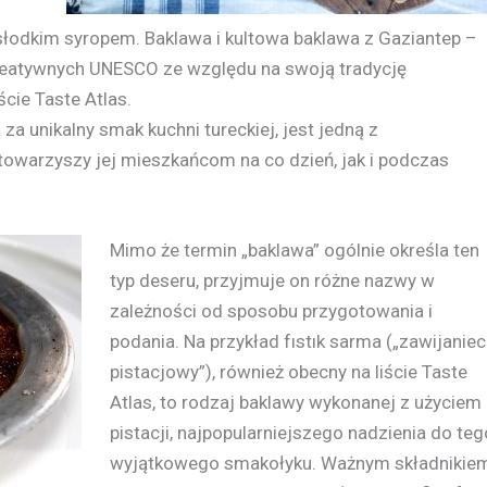
słodkim syropem. Baklawa i kultowa baklawa z Gaziantep –
 Kreatywnych UNESCO ze względu na swoją tradycję
cie Taste Atlas.
za unikalny smak kuchni tureckiej, jest jedną z
 towarzyszy jej mieszkańcom na co dzień, jak i podczas
Mimo że termin „baklawa” ogólnie określa ten
typ deseru, przyjmuje on różne nazwy w
zależności od sposobu przygotowania i
podania. Na przykład fıstık sarma („zawijaniec
pistacjowy”), również obecny na liście Taste
Atlas, to rodzaj baklawy wykonanej z użyciem
pistacji, najpopularniejszego nadzienia do teg
wyjątkowego smakołyku. Ważnym składnikiem