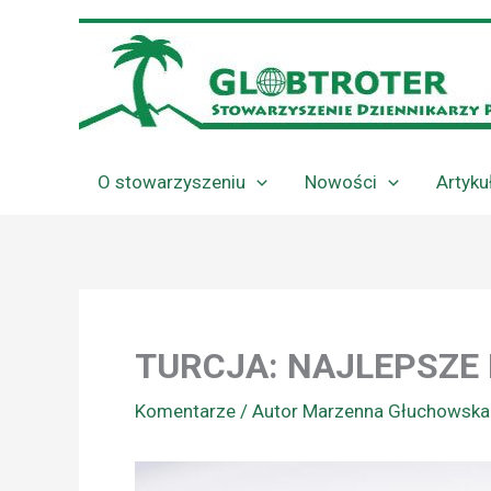
Przejdź
do
treści
O stowarzyszeniu
Nowości
Artyku
TURCJA: NAJLEPSZE
Komentarze
/ Autor
Marzenna Głuchowsk