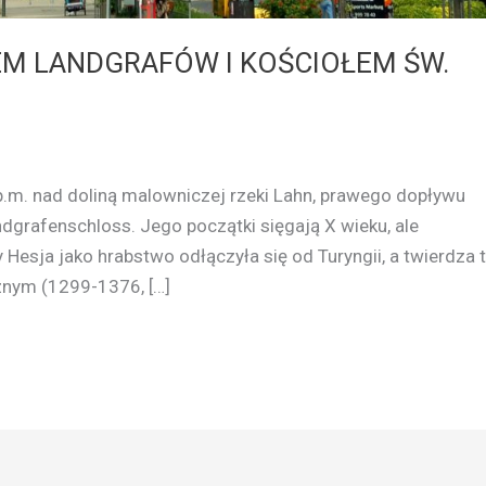
EM LANDGRAFÓW I KOŚCIOŁEM ŚW.
p.m. nad doliną malowniczej rzeki Lahn, prawego dopływu
dgrafenschloss. Jego początki sięgają X wieku, ale
 Hesja jako hrabstwo odłączyła się od Turyngii, a twierdza 
aznym (1299-1376, […]