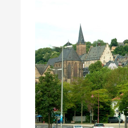
MARBURG:
MIĘDZY
ZAMKIEM
LANDGRAFÓW
I
KOŚCIOŁEM
ŚW.
ELŻBIETY