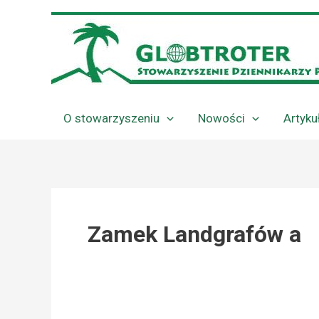
Przejdź
do
treści
O stowarzyszeniu
Nowości
Artyku
Zamek Landgrafów a