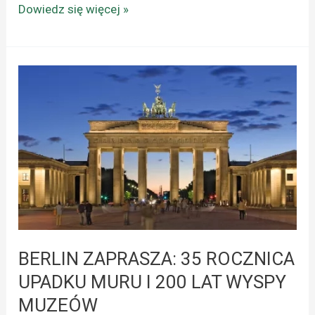
Dowiedz się więcej »
BERLIN
ZAPRASZA:
35
ROCZNICA
UPADKU
MURU
I
200
LAT
WYSPY
BERLIN ZAPRASZA: 35 ROCZNICA
MUZEÓW
UPADKU MURU I 200 LAT WYSPY
MUZEÓW