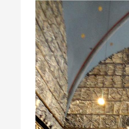
KOLONIA:
BAZYLIKA
ŚW.
URSZULI
–
LEGENDY,
FAKTY,
SKARBY