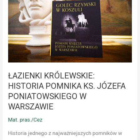
HISTORIA
POMNIKA
KS.
JÓZEFA
PONIATOWSKIEGO
W
WARSZAWIE
ŁAZIENKI KRÓLEWSKIE:
HISTORIA POMNIKA KS. JÓZEFA
PONIATOWSKIEGO W
WARSZAWIE
Mat. pras./Cez
Historia jednego z najważniejszych pomników w