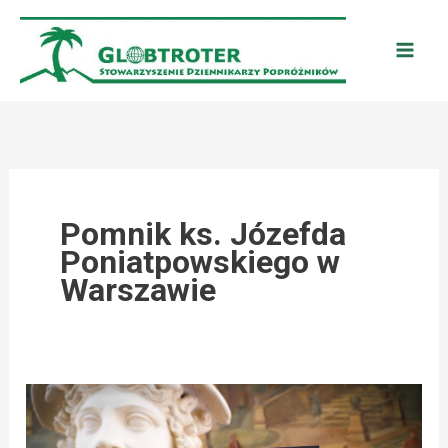
Przejdź
do
treści
Pomnik ks. Józefda
Poniatpowskiego w
Warszawie
ŁAZIENKI
KRÓLEWSKIE: