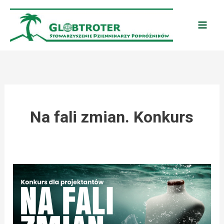
Przejdź
do
treści
Na fali zmian. Konkurs
OPERACJA
CZYSTA
RZEKA:
STYLIZACJA