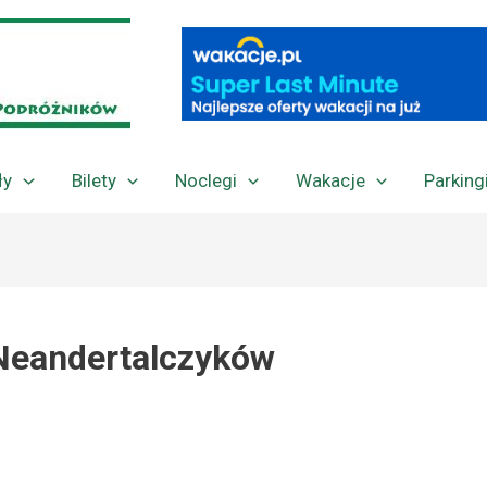
ły
Bilety
Noclegi
Wakacje
Parking
Neandertalczyków