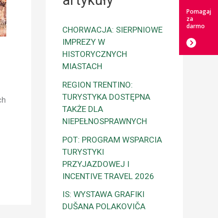
artykuły
Pomagaj
za
darmo
CHORWACJA: SIERPNIOWE
IMPREZY W
HISTORYCZNYCH
MIASTACH
REGION TRENTINO:
TURYSTYKA DOSTĘPNA
ch
TAKŻE DLA
NIEPEŁNOSPRAWNYCH
POT: PROGRAM WSPARCIA
TURYSTYKI
PRZYJAZDOWEJ I
INCENTIVE TRAVEL 2026
IS: WYSTAWA GRAFIKI
DUŠANA POLAKOVIČA