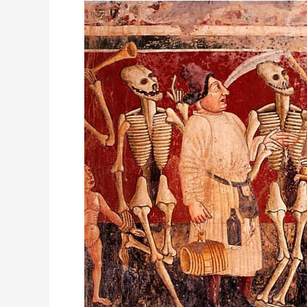
CHORWACJA:
CO
SZCZEGÓLNIE
WARTO
ZOBACZYĆ?