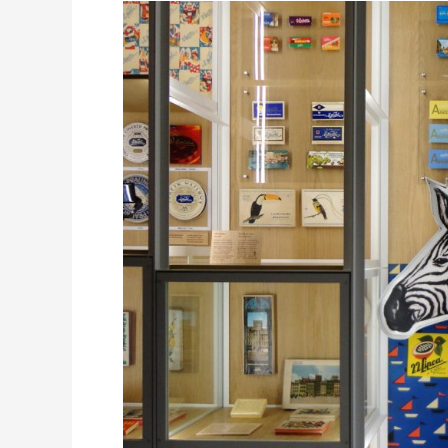
PL
–
WARSZAWA:
MUZEUM
CZEKOLADY