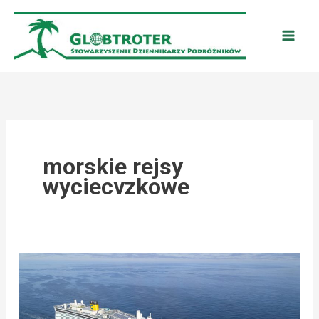
Przejdź
do
treści
morskie rejsy
wyciecvzkowe
COSTA
CRUISES:
REJSY