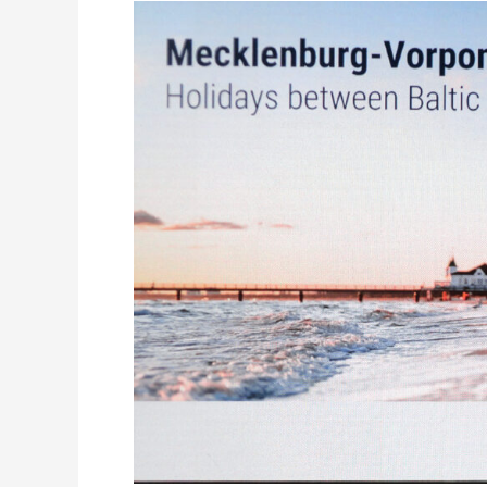
WIECZÓR
MEKLEMBURSKI
W
WARSZAWIE