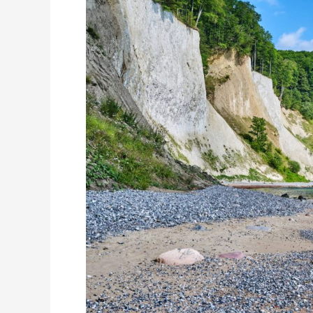
JESIEŃ
W
MEKLEMBURGII
–
POMORZU
PRZEDNIM