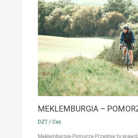
NA
ROWERACH
MEKLEMBURGIA – POMORZ
DZT / Cez
Meklemburgia-Pomorze Przednie to prawdz