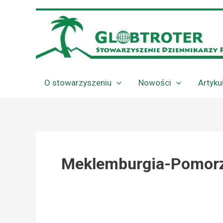
Przejdź
do
treści
O stowarzyszeniu
Nowości
Artyku
Meklemburgia-Pomorz