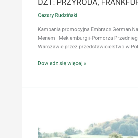
DZT: PRZYRODA, FRANKF
Cezary Rudziński
Kampania promocyjna Embrace.German.Natur
Menem i Meklemburgii-Pomorza Przednieg
Warszawie przez przedstawicielstwo w Pol
Dowiedz się więcej »
MEKLEMBURGIA
–
POMORZE
PRZEDNIE