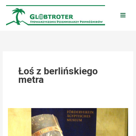
Przejdź
do
treści
Łoś z berlińskiego
metra
BERLIN:
JAK
SFOTOGRAFOWAĆ