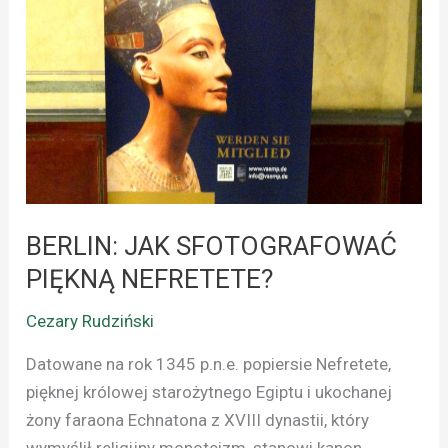
PIĘKNĄ
NEFRETETE?
BERLIN: JAK SFOTOGRAFOWAĆ
PIĘKNĄ NEFRETETE?
Cezary Rudziński
Datowane na rok 1345 p.n.e. popiersie Nefretete,
pięknej królowej starożytnego Egiptu i ukochanej
żony faraona Echnatona z XVIII dynastii, który
wymyślił religijny monoteizm, stanowi kanon