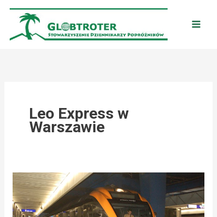
Przejdź
do
treści
Leo Express w
Warszawie
WARSZAWA:
CZESKI
POCIĄG