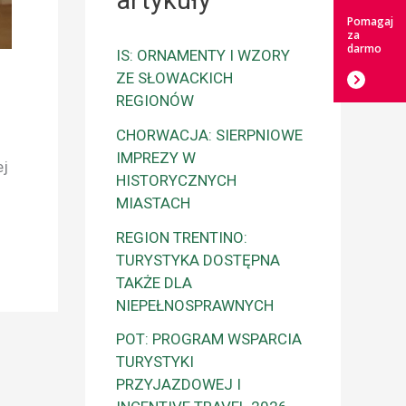
artykuły
Pomagaj
za
darmo
IS: ORNAMENTY I WZORY
ZE SŁOWACKICH
REGIONÓW
CHORWACJA: SIERPNIOWE
IMPREZY W
ej
HISTORYCZNYCH
MIASTACH
REGION TRENTINO:
TURYSTYKA DOSTĘPNA
TAKŻE DLA
NIEPEŁNOSPRAWNYCH
POT: PROGRAM WSPARCIA
TURYSTYKI
PRZYJAZDOWEJ I