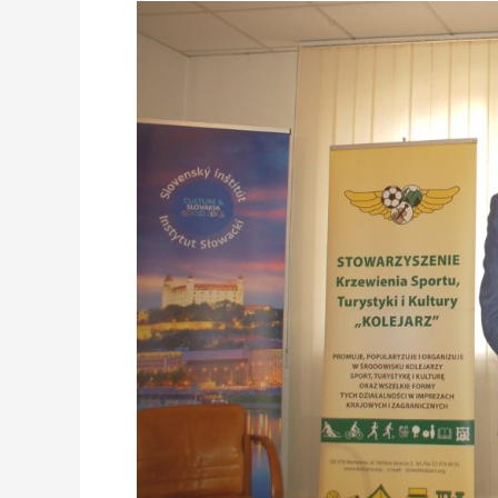
MIĘDZYNARODOWY
KOLEJOWY
KONKURS
FOTOGRAFICZNY