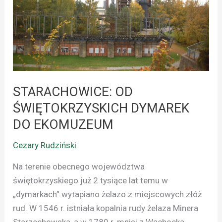
DO
EKOMUZEUM
STARACHOWICE: OD
ŚWIĘTOKRZYSKICH DYMAREK
DO EKOMUZEUM
Cezary Rudziński
Na terenie obecnego województwa
świętokrzyskiego już 2 tysiące lat temu w
„dymarkach” wytapiano żelazo z miejscowych złóż
rud. W 1546 r. istniała kopalnia rudy żelaza Minera
Starzechowska, a w 1789 r. mnisi z Wąchocka