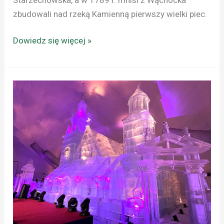
zbudowali nad rzeką Kamienną pierwszy wielki piec.
Dowiedz się więcej »
SŁOWACJA:
TATRZAŃSKA
ŚWIĄTYNIA
LODOWA
POŚWIĘCONA
PAMIĘCI
JANA
PAWŁA
II