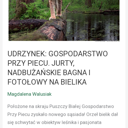
JURTY,
NADBUŻAŃSKIE
BAGNA
I
FOTOŁOWY
NA
BIELIKA
UDRZYNEK: GOSPODARSTWO
PRZY PIECU. JURTY,
NADBUŻAŃSKIE BAGNA I
FOTOŁOWY NA BIELIKA
Magdalena Walusiak
Położone na skraju Puszczy Białej Gospodarstwo
Przy Piecu zyskało nowego sąsiada! Orzeł bielik dał
się schwytać w obiektyw leśnika i pasjonata