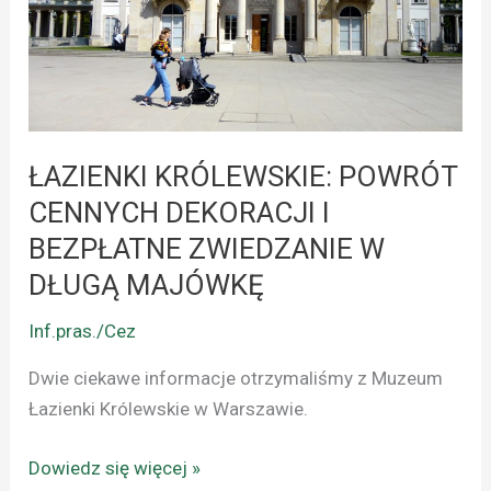
DEKORACJI
I
BEZPŁATNE
ZWIEDZANIE
W
DŁUGĄ
ŁAZIENKI KRÓLEWSKIE: POWRÓT
MAJÓWKĘ
CENNYCH DEKORACJI I
BEZPŁATNE ZWIEDZANIE W
DŁUGĄ MAJÓWKĘ
Inf.pras./Cez
Dwie ciekawe informacje otrzymaliśmy z Muzeum
Łazienki Królewskie w Warszawie.
Dowiedz się więcej »