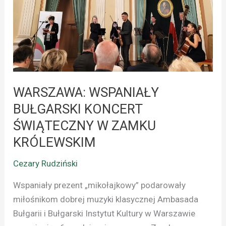
KONCERT
ŚWIĄTECZNY
W
ZAMKU
KRÓLEWSKIM
WARSZAWA: WSPANIAŁY
BUŁGARSKI KONCERT
ŚWIĄTECZNY W ZAMKU
KRÓLEWSKIM
Cezary Rudziński
Wspaniały prezent „mikołajkowy” podarowały
miłośnikom dobrej muzyki klasycznej Ambasada
Bułgarii i Bułgarski Instytut Kultury w Warszawie