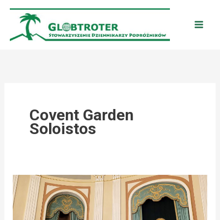
Przejdź
do
treści
Covent Garden
Soloistos
WARSZAWA:
WSPANIAŁY
BUŁGARSKI