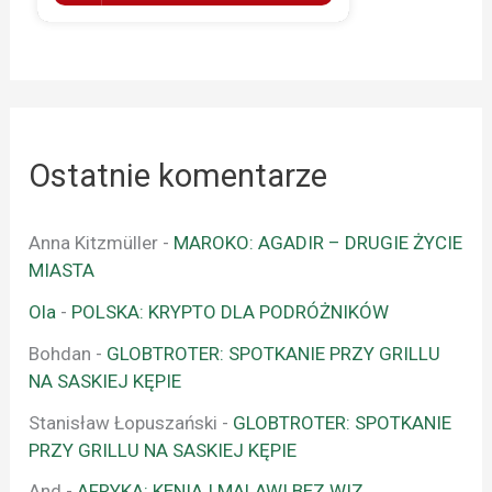
Ostatnie komentarze
Anna Kitzmüller
-
MAROKO: AGADIR – DRUGIE ŻYCIE
MIASTA
Ola
-
POLSKA: KRYPTO DLA PODRÓŻNIKÓW
Bohdan
-
GLOBTROTER: SPOTKANIE PRZY GRILLU
NA SASKIEJ KĘPIE
Stanisław Łopuszański
-
GLOBTROTER: SPOTKANIE
PRZY GRILLU NA SASKIEJ KĘPIE
And
-
AFRYKA: KENIA I MALAWI BEZ WIZ