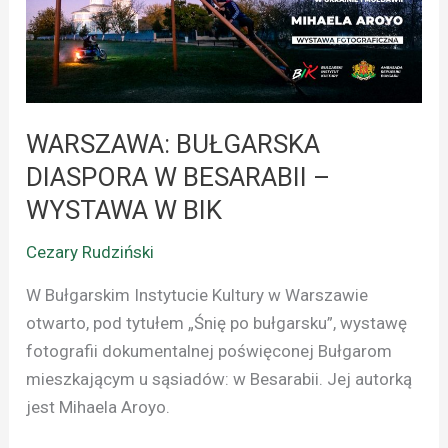
BESARABII
–
WYSTAWA
W
BIK
WARSZAWA: BUŁGARSKA
DIASPORA W BESARABII –
WYSTAWA W BIK
Cezary Rudziński
W Bułgarskim Instytucie Kultury w Warszawie
otwarto, pod tytułem „Śnię po bułgarsku”, wystawę
fotografii dokumentalnej poświęconej Bułgarom
mieszkającym u sąsiadów: w Besarabii. Jej autorką
jest Mihaela Aroyo.