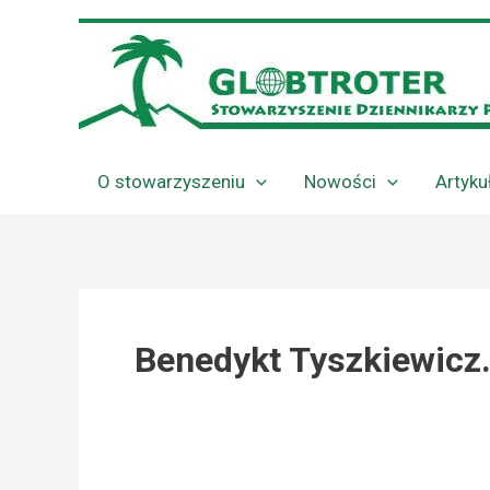
Przejdź
do
treści
O stowarzyszeniu
Nowości
Artyku
Benedykt Tyszkiewicz