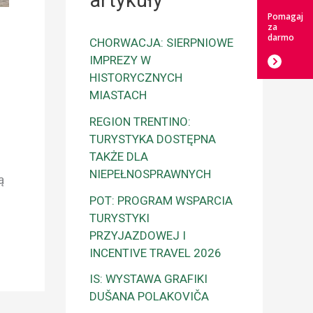
artykuły
Pomagaj
za
darmo
CHORWACJA: SIERPNIOWE
IMPREZY W
HISTORYCZNYCH
MIASTACH
REGION TRENTINO:
TURYSTYKA DOSTĘPNA
TAKŻE DLA
NIEPEŁNOSPRAWNYCH
ą
POT: PROGRAM WSPARCIA
TURYSTYKI
PRZYJAZDOWEJ I
INCENTIVE TRAVEL 2026
IS: WYSTAWA GRAFIKI
DUŠANA POLAKOVIČA