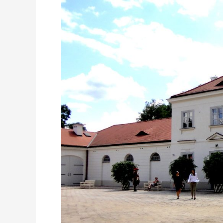
ŁAZIENKI
KRÓLEWSKIE:
BENEDYKT
HENRYK
TYSZKIEWICZ
–
EKSCENTRYCZNY
FOTOGRAF
XIX
WIEKU