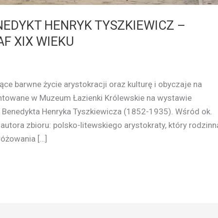
NEDYKT HENRYK TYSZKIEWICZ –
F XIX WIEKU
ce barwne życie arystokracji oraz kulturę i obyczaje na
zentowane w Muzeum Łazienki Królewskie na wystawie
o Benedykta Henryka Tyszkiewicza (1852-1935). Wśród ok.
autora zbioru: polsko-litewskiego arystokraty, który rodzinn
różowania […]