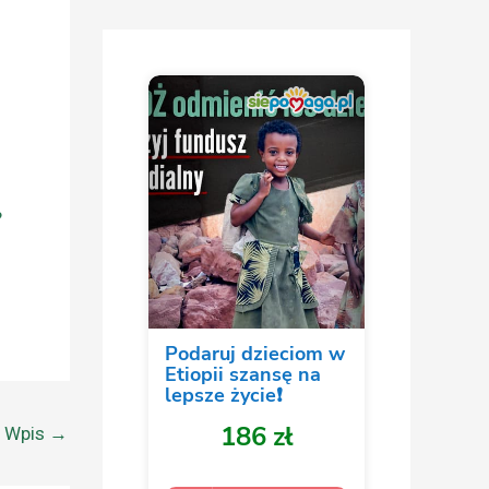
?
y Wpis
→