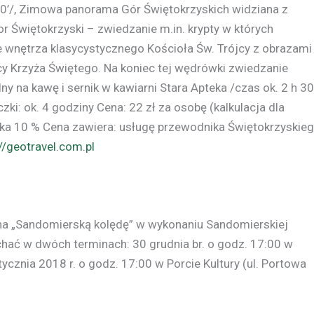
50’/, Zimowa panorama Gór Świętokrzyskich widziana z
or Świętokrzyski – zwiedzanie m.in. krypty w których
 wnętrza klasycystycznego Kościoła Św. Trójcy z obrazami
y Krzyża Świętego. Na koniec tej wędrówki zwiedzanie
 na kawę i sernik w kawiarni Stara Apteka /czas ok. 2 h 30
zki: ok. 4 godziny Cena: 22 zł za osobę (kalkulacja dla
żka 10 % Cena zawiera: usługę przewodnika Świętokrzyskie
://geotravel.com.pl
na „Sandomierską kolędę” w wykonaniu Sandomierskiej
uchać w dwóch terminach: 30 grudnia br. o godz. 17:00 w
ycznia 2018 r. o godz. 17:00 w Porcie Kultury (ul. Portowa