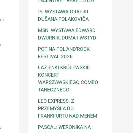
INCENTIVE TRAVEL 2026
IS: WYSTAWA GRAFIKI
DUŠANA POLAKOVIČA
gi
MSN: WYSTAWA EDWARD
DWURNIK, DUMA I WSTYD
o
POT NA POL’AND’ROCK
FESTIVAL 2026
ŁAZIENKI KRÓLEWSKIE:
KONCERT
WARSZAWSKIEGO COMBO
TANECZNEGO
LEO EXPRESS: Z
PRZEMYŚLA DO
FRANKFURTU NAD MENEM
PASCAL: WERONIKA NA
w