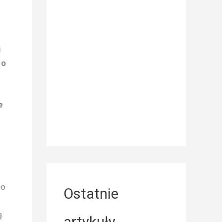
i
 o
e
eo
Ostatnie
ą