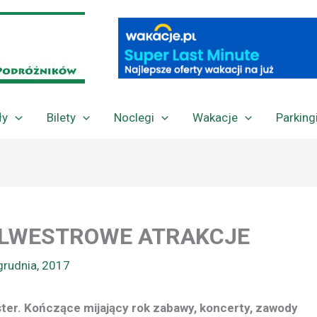
ły
Bilety
Noclegi
Wakacje
Parking
YLWESTROWE ATRAKCJE
grudnia, 2017
ster. Kończące mijający rok zabawy, koncerty, zawody