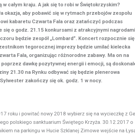
w całym kraju. A jak się to robi w Świętokrzyskim?
ła okazja, aby pobawić się w rytmach przebojów zespołu
owi kabaretu Czwarta Fala oraz zatańczyć podczas
 się o godz. 21.15 konkursami z atrakcyjnymi nagrodam
eczoru będzie zespół „Lombard”. Koncert rozpocznie się
zestnikom tegorocznej imprezy będzie umilać kielecka
zwarta Fala, organizując różnorodne zabawy. Ma on na
 poprzez dawkę pozytywnej energii i emocji, są doskonal
iny 21.30 na Rynku odbywać się będzie plenerowa
Sylwester zakończy się ok. godz. 1 w nocy.
17 roku i powitać nowy 2018 wybierz się na wycieczkę z G
zego polskiego sanktuarium Świętego Krzyża. 30.12.2017 o
nikiem na parkingu w Hucie Szklanej Zimowe wejście na Łys