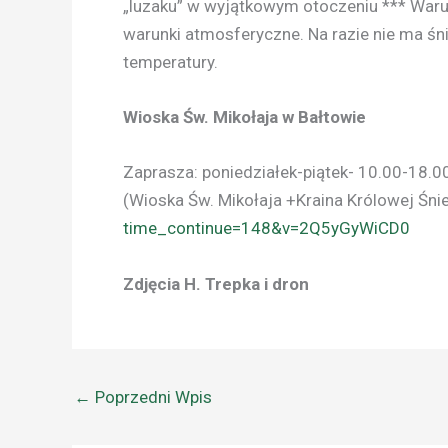
„luzaku” w wyjątkowym otoczeniu *** War
warunki atmosferyczne. Na razie nie ma ś
temperatury.
Wioska Św. Mikołaja w Bałtowie
Zaprasza: poniedziałek-piątek- 10.00-18.0
(Wioska Św. Mikołaja +Kraina Królowej Śn
time_continue=148&v=2Q5yGyWiCD0
Zdjęcia H. Trepka i dron
←
Poprzedni Wpis