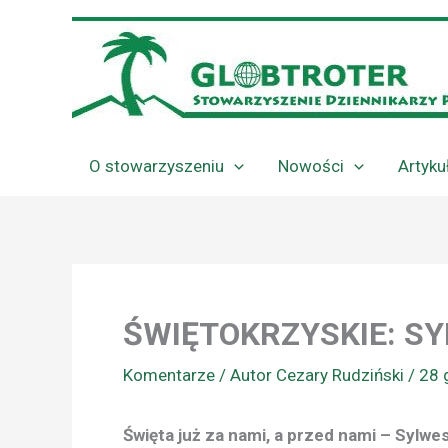
Przejdź
do
treści
O stowarzyszeniu
Nowości
Artyku
ŚWIĘTOKRZYSKIE: S
Komentarze
/ Autor
Cezary Rudziński
/
28 
Święta już za nami, a przed nami – Sylwe