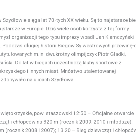
Szydłowie sięga lat 70-tych XX wieku. Są to najstarsze bie
starsze w Europie. Dziś wiele osób korzysta z tej formy
mysł organizacji tego typu imprezy wpadł Jan Klamczyński
 Podczas długiej historii Biegów Sylwestrowych przewinęł
utytułowanych m.in. dwukrotny olimpijczyk Piotr Gładki,
siński. Od lat w biegach uczestniczą kluby sportowe z
krzyskiego i innych miast. Mnóstwo utalentowanej
y zdobywało na ulicach Szydłowa.
świętokrzyskie, pow. staszowski 12:50 – Oficjalne otwarcie
cząt i chłopców na 320 m (rocznik 2009, 2010 i młodsze);
m (rocznik 2008 i 2007); 13:20 – Bieg dziewcząt i chłopcó