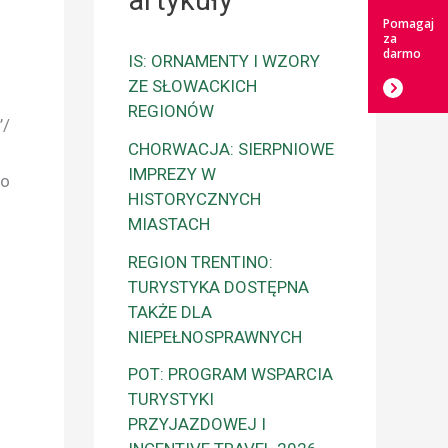
artykuły
Pomagaj
za
darmo
IS: ORNAMENTY I WZORY
ZE SŁOWACKICH
REGIONÓW
’/
CHORWACJA: SIERPNIOWE
IMPREZY W
go
HISTORYCZNYCH
MIASTACH
REGION TRENTINO:
TURYSTYKA DOSTĘPNA
TAKŻE DLA
NIEPEŁNOSPRAWNYCH
POT: PROGRAM WSPARCIA
TURYSTYKI
PRZYJAZDOWEJ I