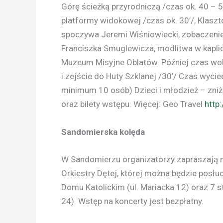
Górę ścieżką przyrodniczą /czas ok. 40 – 
platformy widokowej /czas ok. 30’/, Klaszt
spoczywa Jeremi Wiśniowiecki, zobaczenie
Franciszka Smuglewicza, modlitwa w kaplic
Muzeum Misyjne Oblatów. Później czas wolny
i zejście do Huty Szklanej /30’/ Czas wyciec
minimum 10 osób) Dzieci i młodzież – zni
oraz bilety wstępu. Więcej: Geo Travel
http
Sandomierska kolęda
W Sandomierzu organizatorzy zapraszają 
Orkiestry Dętej, której można będzie posł
Domu Katolickim (ul. Mariacka 12) oraz 7 st
24). Wstęp na koncerty jest bezpłatny.