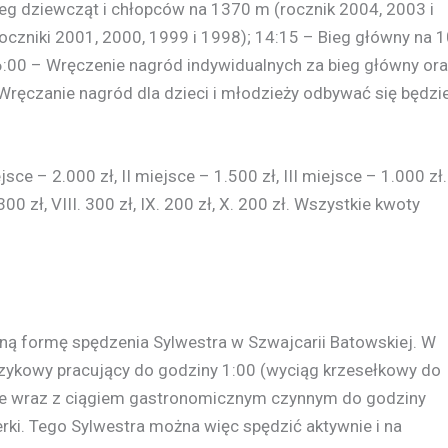
ieg dziewcząt i chłopców na 1370 m (rocznik 2004, 2003 i
roczniki 2001, 2000, 1999 i 1998); 14:15 – Bieg główny na 
 16:00 – Wręczenie nagród indywidualnych za bieg główny or
ręczanie nagród dla dzieci i młodzieży odbywać się będzi
ce – 2.000 zł, II miejsce – 1.500 zł, III miejsce – 1.000 zł.
. 300 zł, VIII. 300 zł, IX. 200 zł, X. 200 zł. Wszystkie kwoty
wną formę spędzenia Sylwestra w Szwajcarii Batowskiej. W
zykowy pracujący do godziny 1:00 (wyciąg krzesełkowy do
cze wraz z ciągiem gastronomicznym czynnym do godziny
erki. Tego Sylwestra można więc spędzić aktywnie i na